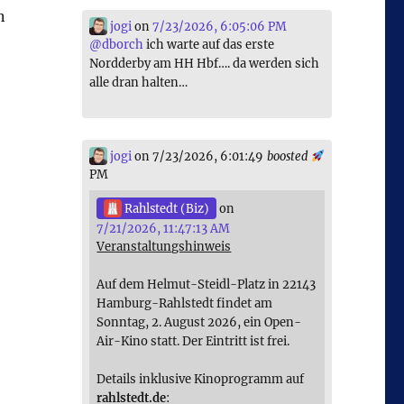
n
jogi
on
7/23/2026, 6:05:06 PM
@
dborch
ich warte auf das erste
Nordderby am HH Hbf…. da werden sich
alle dran halten…
jogi
on 7/23/2026, 6:01:49
boosted
PM
Rahlstedt (Biz)
on
7/21/2026, 11:47:13 AM
Veranstaltungshinweis
Auf dem Helmut-Steidl-Platz in 22143
Hamburg-Rahlstedt findet am
Sonntag, 2. August 2026, ein Open-
Air-Kino statt. Der Eintritt ist frei.
Details inklusive Kinoprogramm auf
rahlstedt.de
: