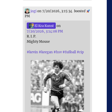
jogi
on 7/20/2026, 3:15:34
boosted
PM
El Kra Kunst
on
7/20/2026, 3:14:08 PM
R. I. P.
Mighty Mouse
#
kevin
#
keegan
#
hsv
#
fußball
#
rip