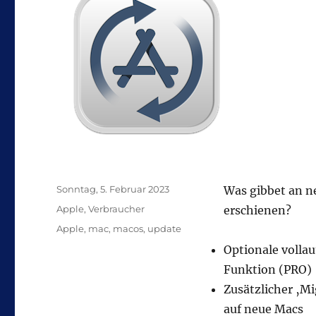
Veröffentlicht
Sonntag, 5. Februar 2023
Was gibbet an 
am
Kategorien
Apple
,
Verbraucher
erschienen?
Schlagwörter
Apple
,
mac
,
macos
,
update
Optionale volla
Funktion (PRO)
Zusätzlicher ‚Mi
auf neue Macs