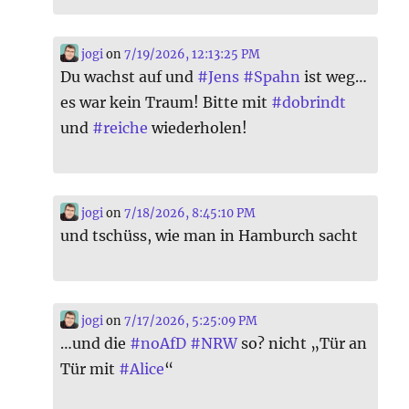
jogi
on
7/19/2026, 12:13:25 PM
Du wachst auf und
#
Jens
#
Spahn
ist weg…
es war kein Traum! Bitte mit
#
dobrindt
und
#
reiche
wiederholen!
jogi
on
7/18/2026, 8:45:10 PM
und tschüss, wie man in Hamburch sacht
jogi
on
7/17/2026, 5:25:09 PM
…und die
#
noAfD
#
NRW
so? nicht „Tür an
Tür mit
#
Alice
“