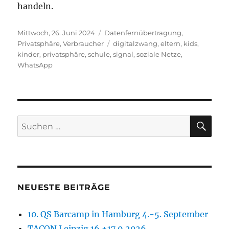
handeln.
Veröffentlicht
Kategorien
Mittwoch, 26. Juni 2024
Datenfernübertragung
,
am
Schlagwörter
Privatsphäre
,
Verbraucher
digitalzwang
,
eltern
,
kids
,
kinder
,
privatsphäre
,
schule
,
signal
,
soziale Netze
,
WhatsApp
SU
Suchen
nach:
NEUESTE BEITRÄGE
10. QS Barcamp in Hamburg 4.-5. September
TACON Leipzig 16.+17.9.2026