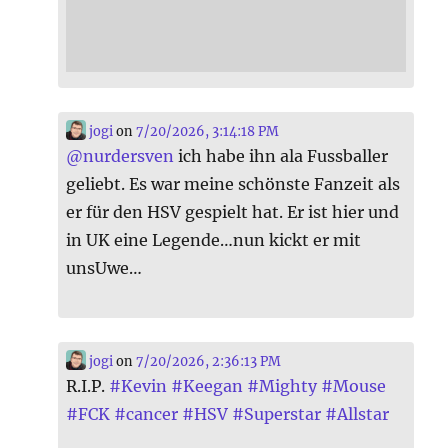
jogi
on
7/20/2026, 3:14:18 PM
@
nurdersven
ich habe ihn ala Fussballer
geliebt. Es war meine schönste Fanzeit als
er für den HSV gespielt hat. Er ist hier und
in UK eine Legende…nun kickt er mit
unsUwe…
jogi
on
7/20/2026, 2:36:13 PM
R.I.P.
#
Kevin
#
Keegan
#
Mighty
#
Mouse
#
FCK
#
cancer
#
HSV
#
Superstar
#
Allstar