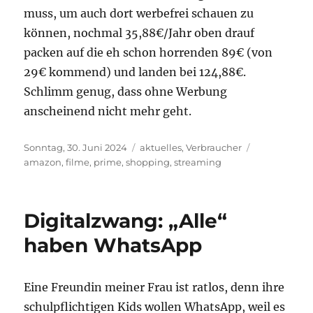
muss, um auch dort werbefrei schauen zu
können, nochmal 35,88€/Jahr oben drauf
packen auf die eh schon horrenden 89€ (von
29€ kommend) und landen bei 124,88€.
Schlimm genug, dass ohne Werbung
anscheinend nicht mehr geht.
Veröffentlicht
Kategorien
Schlagwörte
Sonntag, 30. Juni 2024
aktuelles
,
Verbraucher
am
amazon
,
filme
,
prime
,
shopping
,
streaming
Digitalzwang: „Alle“
haben WhatsApp
Eine Freundin meiner Frau ist ratlos, denn ihre
schulpflichtigen Kids wollen WhatsApp, weil es