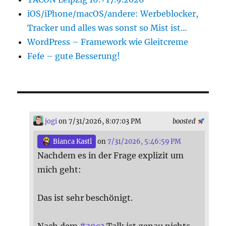
iOS/iPhone/macOS/andere: Werbeblocker,
Tracker und alles was sonst so Mist ist…
WordPress – Framework wie Gleitcreme
Fefe – gute Besserung!
jogi
on 7/31/2026, 8:07:03 PM
boosted
Bianca Kastl
on
7/31/2026, 5:46:59 PM
Nachdem es in der Frage explizit um
mich geht:
Das ist sehr beschönigt.
Nach dem
#
39c3
Talk ist genau nichts