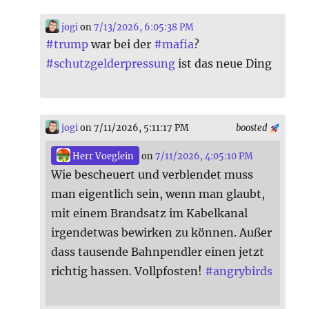
jogi
on
7/13/2026, 6:05:38 PM
#
trump
war bei der
#
mafia
?
#
schutzgelderpressung
ist das neue Ding
jogi
on 7/11/2026, 5:11:17 PM
boosted
Herr Voeglein
on
7/11/2026, 4:05:10 PM
Wie bescheuert und verblendet muss
man eigentlich sein, wenn man glaubt,
mit einem Brandsatz im Kabelkanal
irgendetwas bewirken zu können. Außer
dass tausende Bahnpendler einen jetzt
richtig hassen. Vollpfosten!
#
angrybirds