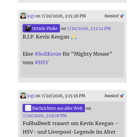
jogi
on 7/20/2026, 3:15:28 PM
boosted
Ortwin Pinke
on
7/20/2026, 3:12:12 PM
R.I.P. Kevin Keegan
Eine
#
fediKerze
für "Mighty Mouse"
vom
#
HSV
jogi
on 7/20/2026, 3:15:18 PM
boosted
Nachrichten aus aller Welt
on
7/20/2026, 3:03:18 PM
Fußballwelt trauert um Kevin Keegan –
HSV- und Liverpool-Legende im Alter