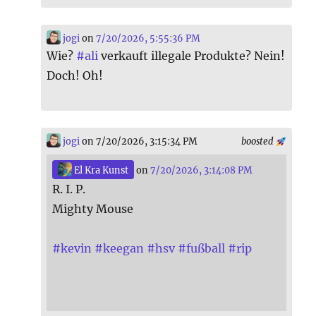
jogi
on
7/20/2026, 5:55:36 PM
Wie?
#
ali
verkauft illegale Produkte? Nein!
Doch! Oh!
jogi
on 7/20/2026, 3:15:34 PM
boosted
El Kra Kunst
on
7/20/2026, 3:14:08 PM
R. I. P.
Mighty Mouse
#
kevin
#
keegan
#
hsv
#
fußball
#
rip