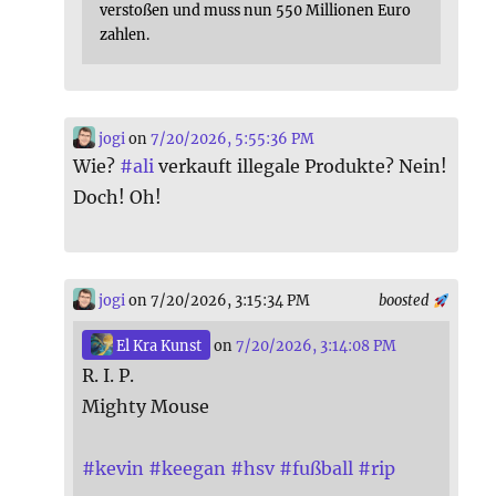
verstoßen und muss nun 550 Millionen Euro
zahlen.
jogi
on
7/20/2026, 5:55:36 PM
Wie?
#
ali
verkauft illegale Produkte? Nein!
Doch! Oh!
jogi
on 7/20/2026, 3:15:34 PM
boosted
El Kra Kunst
on
7/20/2026, 3:14:08 PM
R. I. P.
Mighty Mouse
#
kevin
#
keegan
#
hsv
#
fußball
#
rip