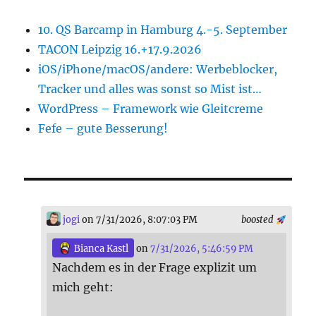
10. QS Barcamp in Hamburg 4.-5. September
TACON Leipzig 16.+17.9.2026
iOS/iPhone/macOS/andere: Werbeblocker,
Tracker und alles was sonst so Mist ist…
WordPress – Framework wie Gleitcreme
Fefe – gute Besserung!
jogi
on 7/31/2026, 8:07:03 PM
boosted
Bianca Kastl
on
7/31/2026, 5:46:59 PM
Nachdem es in der Frage explizit um
mich geht: