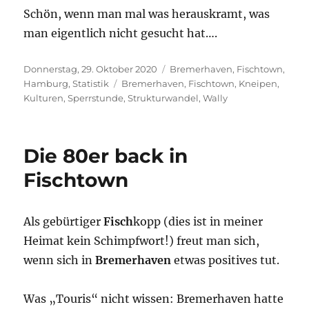
Schön, wenn man mal was herauskramt, was
man eigentlich nicht gesucht hat….
Veröffentlicht
Kategorien
Donnerstag, 29. Oktober 2020
Bremerhaven
,
Fischtown
,
am
Schlagwörter
Hamburg
,
Statistik
Bremerhaven
,
Fischtown
,
Kneipen
,
Kulturen
,
Sperrstunde
,
Strukturwandel
,
Wally
Die 80er back in
Fischtown
Als gebürtiger
Fisch
kopp (dies ist in meiner
Heimat kein Schimpfwort!) freut man sich,
wenn sich in
Bremerhaven
etwas positives tut.
Was „Touris“ nicht wissen: Bremerhaven hatte