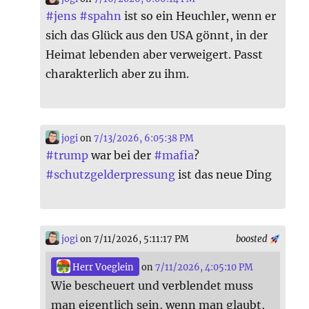
#
jens
#
spahn
ist so ein Heuchler, wenn er
sich das Glück aus den USA gönnt, in der
Heimat lebenden aber verweigert. Passt
charakterlich aber zu ihm.
jogi
on
7/13/2026, 6:05:38 PM
#
trump
war bei der
#
mafia
?
#
schutzgelderpressung
ist das neue Ding
jogi
on 7/11/2026, 5:11:17 PM
boosted
Herr Voeglein
on
7/11/2026, 4:05:10 PM
Wie bescheuert und verblendet muss
man eigentlich sein, wenn man glaubt,