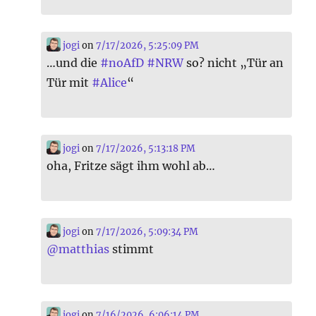
jogi
on
7/17/2026, 5:25:09 PM
…und die
#
noAfD
#
NRW
so? nicht „Tür an
Tür mit
#
Alice
“
jogi
on
7/17/2026, 5:13:18 PM
oha, Fritze sägt ihm wohl ab…
jogi
on
7/17/2026, 5:09:34 PM
@
matthias
stimmt
jogi
on
7/16/2026, 6:06:14 PM