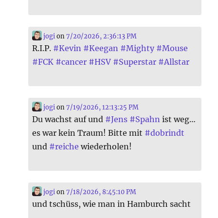
jogi
on
7/20/2026, 2:36:13 PM
R.I.P.
#
Kevin
#
Keegan
#
Mighty
#
Mouse
#
FCK
#
cancer
#
HSV
#
Superstar
#
Allstar
jogi
on
7/19/2026, 12:13:25 PM
Du wachst auf und
#
Jens
#
Spahn
ist weg…
es war kein Traum! Bitte mit
#
dobrindt
und
#
reiche
wiederholen!
jogi
on
7/18/2026, 8:45:10 PM
und tschüss, wie man in Hamburch sacht