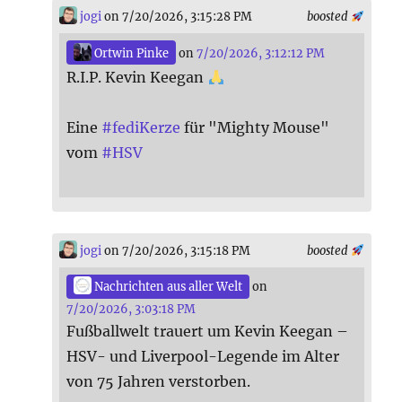
jogi
on 7/20/2026, 3:15:28 PM
boosted
Ortwin Pinke
on
7/20/2026, 3:12:12 PM
R.I.P. Kevin Keegan
Eine
#
fediKerze
für "Mighty Mouse"
vom
#
HSV
jogi
on 7/20/2026, 3:15:18 PM
boosted
Nachrichten aus aller Welt
on
7/20/2026, 3:03:18 PM
Fußballwelt trauert um Kevin Keegan –
HSV- und Liverpool-Legende im Alter
von 75 Jahren verstorben.