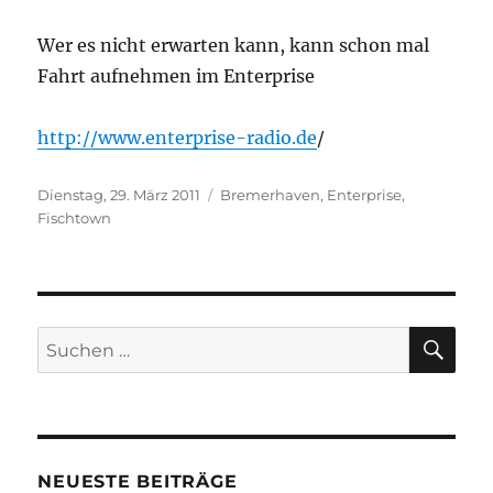
Wer es nicht erwarten kann, kann schon mal
Fahrt aufnehmen im Enterprise
http://www.enterprise-radio.de
/
Veröffentlicht
Kategorien
Dienstag, 29. März 2011
Bremerhaven
,
Enterprise
,
am
Fischtown
SU
Suchen
nach:
NEUESTE BEITRÄGE