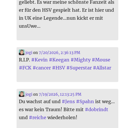
geliebt. Es war meine schönste Fanzeit als
er für den HSV gespielt hat. Er ist hier und
in UK eine Legende…nun kickt er mit
unsUwe…
jogi
on
7/20/2026, 2:36:13 PM
R.I.P.
#
Kevin
#
Keegan
#
Mighty
#
Mouse
#
FCK
#
cancer
#
HSV
#
Superstar
#
Allstar
jogi
on
7/19/2026, 12:13:25 PM
Du wachst auf und
#
Jens
#
Spahn
ist weg…
es war kein Traum! Bitte mit
#
dobrindt
und
#
reiche
wiederholen!