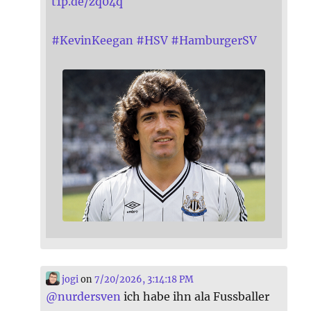
t1p.de/zq04q
#
KevinKeegan
#
HSV
#
HamburgerSV
jogi
on
7/20/2026, 3:14:18 PM
@
nurdersven
ich habe ihn ala Fussballer