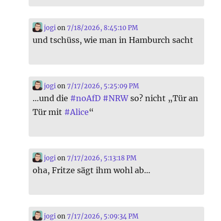
jogi
on
7/18/2026, 8:45:10 PM
und tschüss, wie man in Hamburch sacht
jogi
on
7/17/2026, 5:25:09 PM
…und die
#
noAfD
#
NRW
so? nicht „Tür an
Tür mit
#
Alice
“
jogi
on
7/17/2026, 5:13:18 PM
oha, Fritze sägt ihm wohl ab…
jogi
on
7/17/2026, 5:09:34 PM