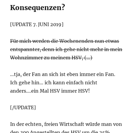
Konsequenzen?
[UPDATE 7. JUNI 2019]
Für mich werden die Wochenenden nun etwas
entspannter, denn ich gehe nicht mehr in mein
Wohnzimmer zu meinem HSV, (…)
…tja, der Fan an sich ist eben immer ein Fan.
Ich gehe hin… ich kann einfach nicht
anders….ein Mal HSV immer HSV!
[/UPDATE]
In der echten, freien Wirtschaft würde man von
den 300 Angestellten des HSV um die 25%