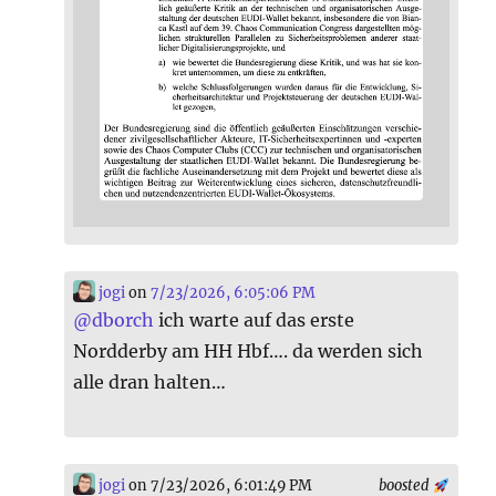
jogi
on
7/23/2026, 6:05:06 PM
@
dborch
ich warte auf das erste
Nordderby am HH Hbf…. da werden sich
alle dran halten…
jogi
on 7/23/2026, 6:01:49 PM
boosted