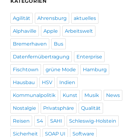
KATEGORIEN
Agilität
Ahrensburg
aktuelles
Alphaville
Apple
Arbeitswelt
Bremerhaven
Bus
Datenfernübertragung
Enterprise
Fischtown
grüne Mode
Hamburg
Hausbau
HSV
Indien
Kommunalpolitik
Kunst
Musik
News
Nostalgie
Privatsphäre
Qualität
Reisen
S4
SAHI
Schleswig-Holstein
Sicherheit
SOAP UI
Software