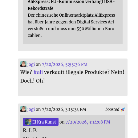
AliExpress: EU-Kommission verhängt DSA-
Rekordstrafe
Der chinesische Onlinemarktplatz AliExpress
hat über Jahre gegen den Digital Services Act
verstoßen und muss nun 550 Millionen Euro
zahlen.
jogi
on
7/20/2026, 5:55:36 PM
Wie?
#
ali
verkauft illegale Produkte? Nein!
Doch! Oh!
jogi
on 7/20/2026, 3:15:34 PM
boosted
El Kra Kunst
on
7/20/2026, 3:14:08 PM
R. I. P.