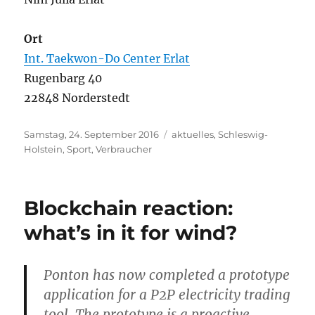
Ort
Int. Taekwon-Do Center Erlat
Rugenbarg 40
22848 Norderstedt
Veröffentlicht
Kategorien
Samstag, 24. September 2016
aktuelles
,
Schleswig-
am
Holstein
,
Sport
,
Verbraucher
Blockchain reaction:
what’s in it for wind?
Ponton has now completed a prototype
application for a P2P electricity trading
tool. The prototype is a proactive