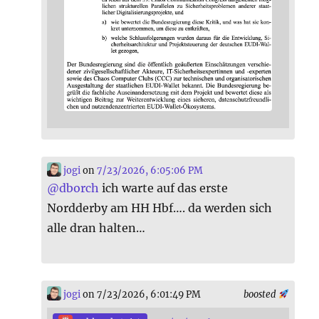
jogi
on
7/23/2026, 6:05:06 PM
@
dborch
ich warte auf das erste
Nordderby am HH Hbf…. da werden sich
alle dran halten…
jogi
on 7/23/2026, 6:01:49 PM
boosted