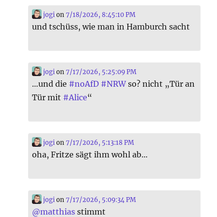
jogi
on
7/18/2026, 8:45:10 PM
und tschüss, wie man in Hamburch sacht
jogi
on
7/17/2026, 5:25:09 PM
…und die
#
noAfD
#
NRW
so? nicht „Tür an
Tür mit
#
Alice
“
jogi
on
7/17/2026, 5:13:18 PM
oha, Fritze sägt ihm wohl ab…
jogi
on
7/17/2026, 5:09:34 PM
@
matthias
stimmt