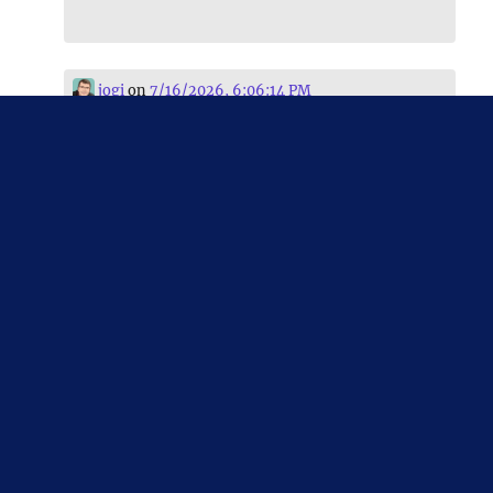
jogi
on
7/16/2026, 6:06:14 PM
#
jens
#
spahn
ist so ein Heuchler, wenn er
sich das Glück aus den USA gönnt, in der
Heimat lebenden aber verweigert. Passt
charakterlich aber zu ihm.
jogi
on
7/13/2026, 6:05:38 PM
#
trump
war bei der
#
mafia
?
#
schutzgelderpressung
ist das neue Ding
jogi
on 7/11/2026, 5:11:17 PM
boosted