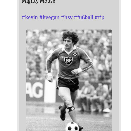
Mighty Mouse
#
kevin
#
keegan
#
hsv
#
fußball
#
rip