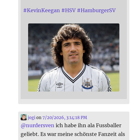
#
KevinKeegan
#
HSV
#
HamburgerSV
jogi
on
7/20/2026, 3:14:18 PM
@
nurdersven
ich habe ihn ala Fussballer
geliebt. Es war meine schönste Fanzeit als