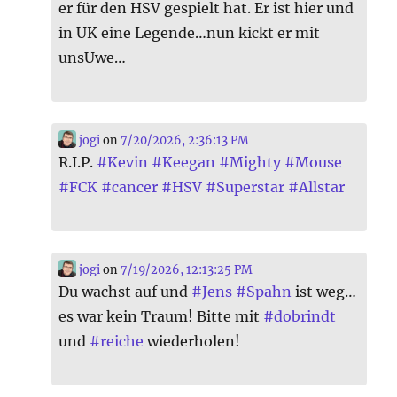
er für den HSV gespielt hat. Er ist hier und
in UK eine Legende…nun kickt er mit
unsUwe…
jogi
on
7/20/2026, 2:36:13 PM
R.I.P.
#
Kevin
#
Keegan
#
Mighty
#
Mouse
#
FCK
#
cancer
#
HSV
#
Superstar
#
Allstar
jogi
on
7/19/2026, 12:13:25 PM
Du wachst auf und
#
Jens
#
Spahn
ist weg…
es war kein Traum! Bitte mit
#
dobrindt
und
#
reiche
wiederholen!