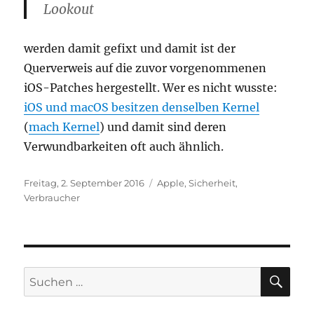
Lookout
werden damit gefixt und damit ist der
Querverweis auf die zuvor vorgenommenen
iOS-Patches hergestellt. Wer es nicht wusste:
iOS und macOS besitzen denselben Kernel
(
mach Kernel
) und damit sind deren
Verwundbarkeiten oft auch ähnlich.
Veröffentlicht
Kategorien
Freitag, 2. September 2016
Apple
,
Sicherheit
,
am
Verbraucher
SU
Suchen
nach: