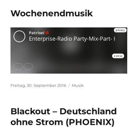
Wochenendmusik
Veröffentlicht
Kategorien
Freitag, 30. September 2016
Musik
am
Blackout – Deutschland
ohne Strom (PHOENIX)