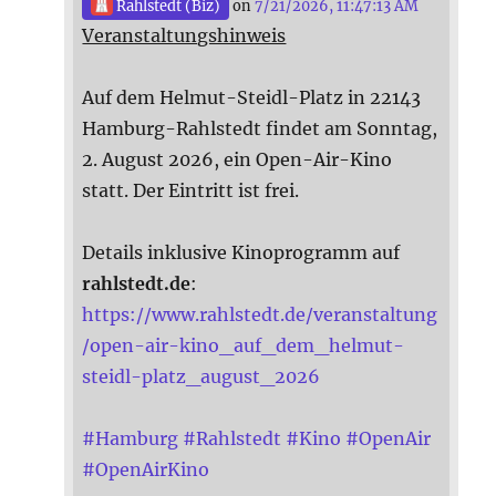
Rahlstedt (Biz)
on
7/21/2026, 11:47:13 AM
Veranstaltungshinweis
Auf dem Helmut-Steidl-Platz in 22143
Hamburg-Rahlstedt findet am Sonntag,
2. August 2026, ein Open-Air-Kino
statt. Der Eintritt ist frei.
Details inklusive Kinoprogramm auf
rahlstedt.de
:
https://www.rahlstedt.de/veranstaltung
/open-air-kino_auf_dem_helmut-
steidl-platz_august_2026
#
Hamburg
#
Rahlstedt
#
Kino
#
OpenAir
#
OpenAirKino