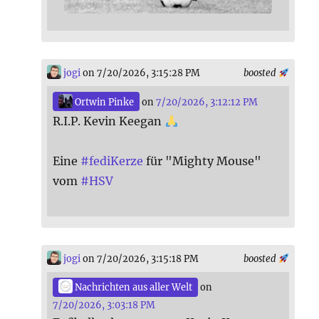
jogi
on 7/20/2026, 3:15:28 PM
boosted
Ortwin Pinke
on
7/20/2026, 3:12:12 PM
R.I.P. Kevin Keegan
Eine
#
fediKerze
für "Mighty Mouse"
vom
#
HSV
jogi
on 7/20/2026, 3:15:18 PM
boosted
Nachrichten aus aller Welt
on
7/20/2026, 3:03:18 PM