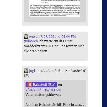
jogi
on
7/23/2026, 6:05:06 PM
@
dborch
ich warte auf das erste
Nordderby am HH Hbf…. da werden sich
alle dran halten…
jogi
on 7/23/2026, 6:01:49
boosted
PM
Rahlstedt (Biz)
on
7/21/2026, 11:47:13 AM
Veranstaltungshinweis
Auf dem Helmut-Steidl-Platz in 22143