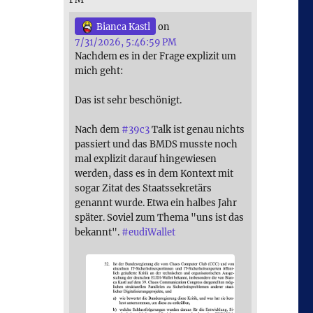
Bianca Kastl
on
7/31/2026, 5:46:59 PM
Nachdem es in der Frage explizit um
mich geht:
Das ist sehr beschönigt.
Nach dem
#
39c3
Talk ist genau nichts
passiert und das BMDS musste noch
mal explizit darauf hingewiesen
werden, dass es in dem Kontext mit
sogar Zitat des Staatssekretärs
genannt wurde. Etwa ein halbes Jahr
später. Soviel zum Thema "uns ist das
bekannt".
#
eudiWallet