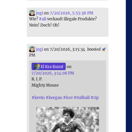
jogi
on
7/20/2026, 5:55:36 PM
Wie?
#
ali
verkauft illegale Produkte?
Nein! Doch! Oh!
jogi
on 7/20/2026, 3:15:34
boosted
PM
El Kra Kunst
on
7/20/2026, 3:14:08 PM
R. I. P.
Mighty Mouse
#
kevin
#
keegan
#
hsv
#
fußball
#
rip