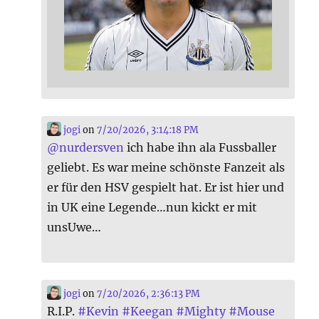
jogi
on
7/20/2026, 3:14:18 PM
@
nurdersven
ich habe ihn ala Fussballer
geliebt. Es war meine schönste Fanzeit als
er für den HSV gespielt hat. Er ist hier und
in UK eine Legende…nun kickt er mit
unsUwe…
jogi
on
7/20/2026, 2:36:13 PM
R.I.P.
#
Kevin
#
Keegan
#
Mighty
#
Mouse