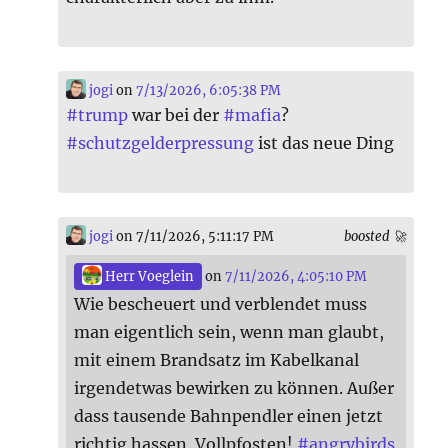
jogi
on
7/13/2026, 6:05:38 PM
#
trump
war bei der
#
mafia
?
#
schutzgelderpressung
ist das neue Ding
jogi
on 7/11/2026, 5:11:17 PM
boosted 🚀
Herr Voeglein
on
7/11/2026, 4:05:10 PM
Wie bescheuert und verblendet muss
man eigentlich sein, wenn man glaubt,
mit einem Brandsatz im Kabelkanal
irgendetwas bewirken zu können. Außer
dass tausende Bahnpendler einen jetzt
richtig hassen. Vollpfosten!
#
angrybirds