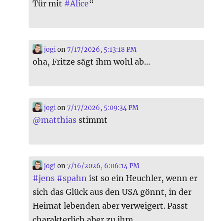
Tür mit
#
Alice
“
jogi
on
7/17/2026, 5:13:18 PM
oha, Fritze sägt ihm wohl ab…
jogi
on
7/17/2026, 5:09:34 PM
@
matthias
stimmt
jogi
on
7/16/2026, 6:06:14 PM
#
jens
#
spahn
ist so ein Heuchler, wenn er
sich das Glück aus den USA gönnt, in der
Heimat lebenden aber verweigert. Passt
charakterlich aber zu ihm.