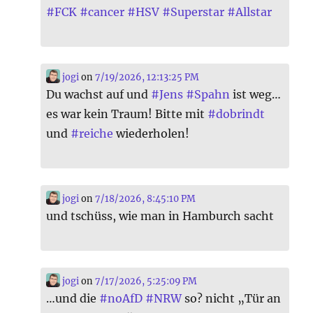
#
FCK
#
cancer
#
HSV
#
Superstar
#
Allstar
jogi
on
7/19/2026, 12:13:25 PM
Du wachst auf und
#
Jens
#
Spahn
ist weg…
es war kein Traum! Bitte mit
#
dobrindt
und
#
reiche
wiederholen!
jogi
on
7/18/2026, 8:45:10 PM
und tschüss, wie man in Hamburch sacht
jogi
on
7/17/2026, 5:25:09 PM
…und die
#
noAfD
#
NRW
so? nicht „Tür an