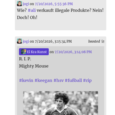
jogi
on
7/20/2026, 5:55:36 PM
Wie?
#
ali
verkauft illegale Produkte? Nein!
Doch! Oh!
jogi
on 7/20/2026, 3:15:34 PM
boosted 🚀
El Kra Kunst
on
7/20/2026, 3:14:08 PM
R. I. P.
Mighty Mouse
#
kevin
#
keegan
#
hsv
#
fußball
#
rip