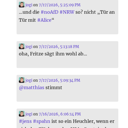
jogi
on
7/17/2026, 5:25:09 PM
…und die
#
noAfD
#
NRW
so? nicht „Tür an
Tür mit
#
Alice
“
jogi
on
7/17/2026, 5:13:18 PM
oha, Fritze sägt ihm wohl ab…
jogi
on
7/17/2026, 5:09:34 PM
@
matthias
stimmt
jogi
on
7/16/2026, 6:06:14 PM
#
jens
#
spahn
ist so ein Heuchler, wenn er