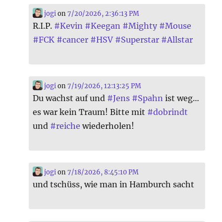
jogi
on
7/20/2026, 2:36:13 PM
R.I.P.
#
Kevin
#
Keegan
#
Mighty
#
Mouse
#
FCK
#
cancer
#
HSV
#
Superstar
#
Allstar
jogi
on
7/19/2026, 12:13:25 PM
Du wachst auf und
#
Jens
#
Spahn
ist weg…
es war kein Traum! Bitte mit
#
dobrindt
und
#
reiche
wiederholen!
jogi
on
7/18/2026, 8:45:10 PM
und tschüss, wie man in Hamburch sacht