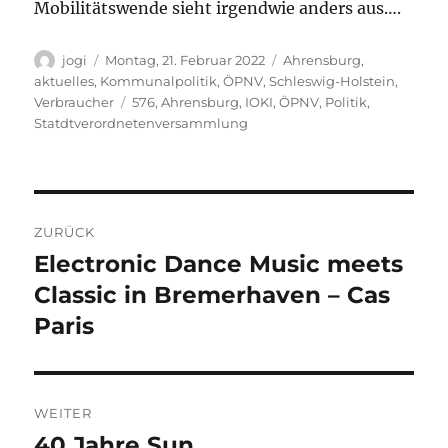
Mobilitätswende sieht irgendwie anders aus….
Autor
Veröffentlicht
Kategorien
jogi
Montag, 21. Februar 2022
Ahrensburg
,
am
aktuelles
,
Kommunalpolitik
,
ÖPNV
,
Schleswig-Holstein
,
Schlagwörter
Verbraucher
576
,
Ahrensburg
,
IOKI
,
ÖPNV
,
Politik
,
Statdtverordnetenversammlung
Beitragsnavigation
ZURÜCK
Electronic Dance Music meets
Vorheriger
Beitrag:
Classic in Bremerhaven – Cas
Paris
WEITER
40 Jahre Sun
Nächster