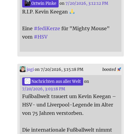
Ortwin Pinke
on
7/20/2026, 3:12:12 PM
R.I.P. Kevin Keegan
Eine
#
fediKerze
für "Mighty Mouse"
vom
#
HSV
jogi
on 7/20/2026, 3:15:18 PM
boosted
Nachrichten aus aller Welt
on
7/20/2026, 3:03:18 PM
Fußballwelt trauert um Kevin Keegan –
HSV- und Liverpool-Legende im Alter
von 75 Jahren verstorben.
Die internationale Fußballwelt nimmt