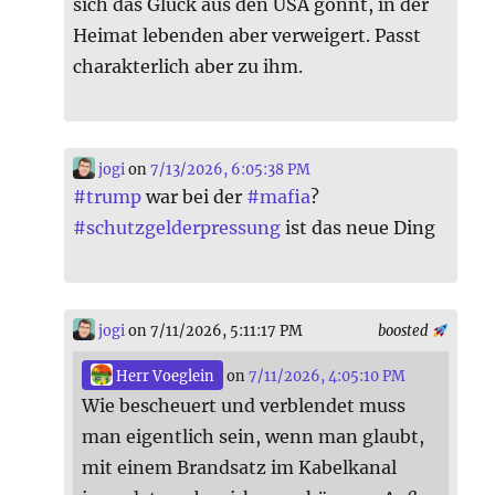
sich das Glück aus den USA gönnt, in der
Heimat lebenden aber verweigert. Passt
charakterlich aber zu ihm.
jogi
on
7/13/2026, 6:05:38 PM
#
trump
war bei der
#
mafia
?
#
schutzgelderpressung
ist das neue Ding
jogi
on 7/11/2026, 5:11:17 PM
boosted
Herr Voeglein
on
7/11/2026, 4:05:10 PM
Wie bescheuert und verblendet muss
man eigentlich sein, wenn man glaubt,
mit einem Brandsatz im Kabelkanal