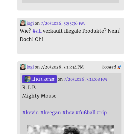
jogi
on
7/20/2026, 5:55:36 PM
Wie?
#
ali
verkauft illegale Produkte? Nein!
Doch! Oh!
jogi
on 7/20/2026, 3:15:34 PM
boosted
El Kra Kunst
on
7/20/2026, 3:14:08 PM
R. I. P.
Mighty Mouse
#
kevin
#
keegan
#
hsv
#
fußball
#
rip