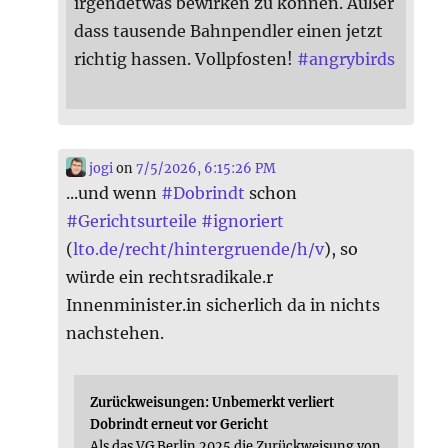
irgendetwas bewirken zu können. Außer
dass tausende Bahnpendler einen jetzt
richtig hassen. Vollpfosten!
#
angrybirds
jogi
on
7/5/2026, 6:15:26 PM
...und wenn
#
Dobrindt
schon
#
Gerichtsurteile
#
ignoriert
(
lto.de/recht/hintergruende/h/v
), so
würde ein rechtsradikale.r
Innenminister.in sicherlich da in nichts
nachstehen.
Zurückweisungen: Unbemerkt verliert
Dobrindt erneut vor Gericht
Als das VG Berlin 2025 die Zurückweisung von