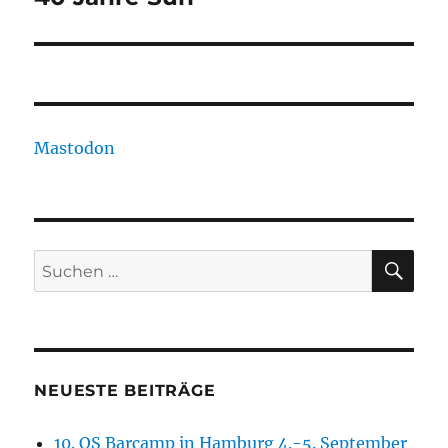
Beitrag:
Mastodon
SU
Suchen
nach:
NEUESTE BEITRÄGE
10. QS Barcamp in Hamburg 4.-5. September