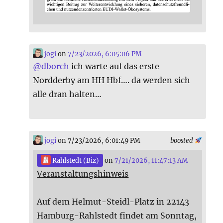
jogi
on
7/23/2026, 6:05:06 PM
@
dborch
ich warte auf das erste
Nordderby am HH Hbf…. da werden sich
alle dran halten…
jogi
on 7/23/2026, 6:01:49 PM
boosted
Rahlstedt (Biz)
on
7/21/2026, 11:47:13 AM
Veranstaltungshinweis
Auf dem Helmut-Steidl-Platz in 22143
Hamburg-Rahlstedt findet am Sonntag,