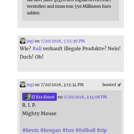
verstoßen und muss nun 550 Millionen Euro
zahlen.
jogi
on
7/20/2026, 5:55:36 PM
Wie?
#
ali
verkauft illegale Produkte? Nein!
Doch! Oh!
jogi
on 7/20/2026, 3:15:34 PM
boosted
El Kra Kunst
on
7/20/2026, 3:14:08 PM
R. I. P.
Mighty Mouse
#
kevin
#
keegan
#
hsv
#
fußball
#
rip