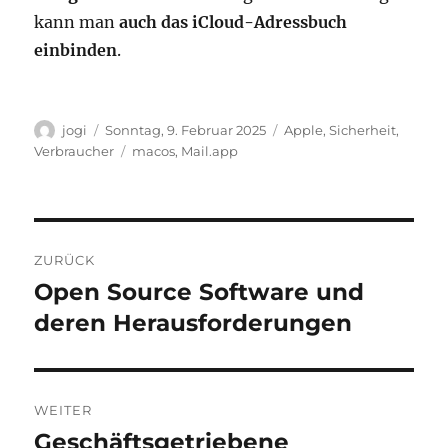
kann man
auch das iCloud-Adressbuch
einbinden
.
Autor
Veröffentlicht
Kategorien
jogi
Sonntag, 9. Februar 2025
Apple
,
Sicherheit
,
am
Schlagwörter
Verbraucher
macos
,
Mail.app
Beitragsnavigation
ZURÜCK
Open Source Software und
Vorheriger
Beitrag:
deren Herausforderungen
WEITER
Geschäftsgetriebene
Nächster