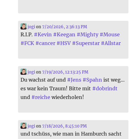
jogi
on
7/20/2026, 2:36:13 PM
R.I.P.
#
Kevin
#
Keegan
#
Mighty
#
Mouse
#
FCK
#
cancer
#
HSV
#
Superstar
#
Allstar
jogi
on
7/19/2026, 12:13:25 PM
Du wachst auf und
#
Jens
#
Spahn
ist weg…
es war kein Traum! Bitte mit
#
dobrindt
und
#
reiche
wiederholen!
jogi
on
7/18/2026, 8:45:10 PM
und tschüss, wie man in Hamburch sacht