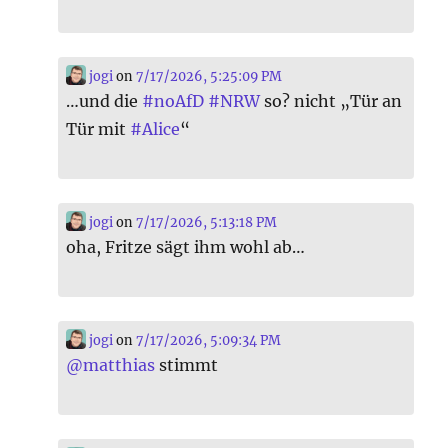
jogi
on
7/17/2026, 5:25:09 PM
…und die
#
noAfD
#
NRW
so? nicht „Tür an
Tür mit
#
Alice
“
jogi
on
7/17/2026, 5:13:18 PM
oha, Fritze sägt ihm wohl ab…
jogi
on
7/17/2026, 5:09:34 PM
@
matthias
stimmt