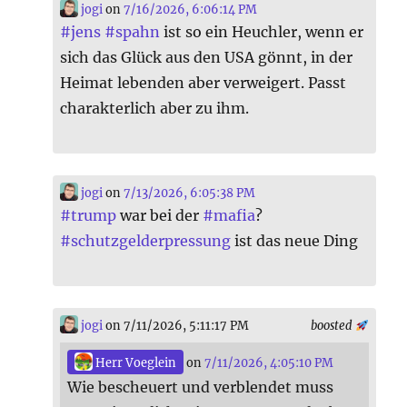
jogi
on
7/16/2026, 6:06:14 PM
#
jens
#
spahn
ist so ein Heuchler, wenn er
sich das Glück aus den USA gönnt, in der
Heimat lebenden aber verweigert. Passt
charakterlich aber zu ihm.
jogi
on
7/13/2026, 6:05:38 PM
#
trump
war bei der
#
mafia
?
#
schutzgelderpressung
ist das neue Ding
jogi
on 7/11/2026, 5:11:17 PM
boosted
Herr Voeglein
on
7/11/2026, 4:05:10 PM
Wie bescheuert und verblendet muss