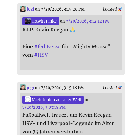
jogi
on 7/20/2026, 3:15:28 PM
boosted
Ortwin Pinke
on
7/20/2026, 3:12:12 PM
R.I.P. Kevin Keegan
Eine
#
fediKerze
für "Mighty Mouse"
vom
#
HSV
jogi
on 7/20/2026, 3:15:18 PM
boosted
Nachrichten aus aller Welt
on
7/20/2026, 3:03:18 PM
Fußballwelt trauert um Kevin Keegan –
HSV- und Liverpool-Legende im Alter
von 75 Jahren verstorben.