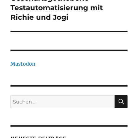
Beitrag:
Testautomatisierung mit
Richie und Jogi
Mastodon
SU
Suchen
nach: