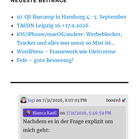
NEUESTE BEITRÄGE
10. QS Barcamp in Hamburg 4.-5. September
TACON Leipzig 16.+17.9.2026
iOS/iPhone/macOS/andere: Werbeblocker,
Tracker und alles was sonst so Mist ist…
WordPress – Framework wie Gleitcreme
Fefe – gute Besserung!
jogi
on 7/31/2026, 8:07:03 PM
boosted
Bianca Kastl
on
7/31/2026, 5:46:59 PM
Nachdem es in der Frage explizit um
mich geht: