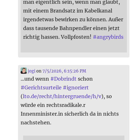
man eigentlich sein, wenn man glaubt,
mit einem Brandsatz im Kabelkanal
irgendetwas bewirken zu können. Außer
dass tausende Bahnpendler einen jetzt
richtig hassen. Vollpfosten!
#
angrybirds
jogi
on
7/5/2026, 6:15:26 PM
...und wenn
#
Dobrindt
schon
#
Gerichtsurteile
#
ignoriert
(
lto.de/recht/hintergruende/h/v
), so
würde ein rechtsradikale.r
Innenminister.in sicherlich da in nichts
nachstehen.