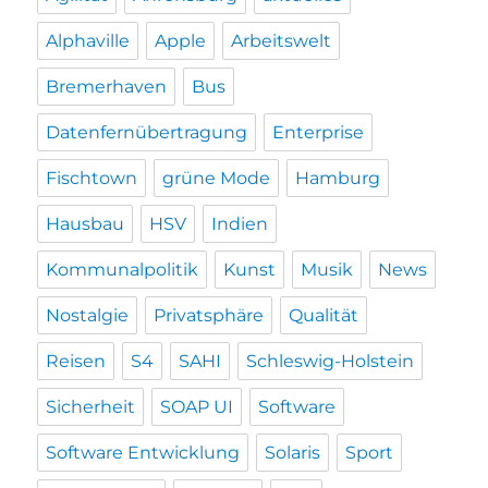
Alphaville
Apple
Arbeitswelt
Bremerhaven
Bus
Datenfernübertragung
Enterprise
Fischtown
grüne Mode
Hamburg
Hausbau
HSV
Indien
Kommunalpolitik
Kunst
Musik
News
Nostalgie
Privatsphäre
Qualität
Reisen
S4
SAHI
Schleswig-Holstein
Sicherheit
SOAP UI
Software
Software Entwicklung
Solaris
Sport