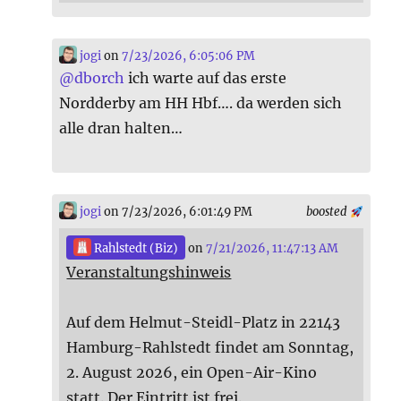
jogi
on
7/23/2026, 6:05:06 PM
@
dborch
ich warte auf das erste
Nordderby am HH Hbf…. da werden sich
alle dran halten…
jogi
on 7/23/2026, 6:01:49 PM
boosted
Rahlstedt (Biz)
on
7/21/2026, 11:47:13 AM
Veranstaltungshinweis
Auf dem Helmut-Steidl-Platz in 22143
Hamburg-Rahlstedt findet am Sonntag,
2. August 2026, ein Open-Air-Kino
statt. Der Eintritt ist frei.