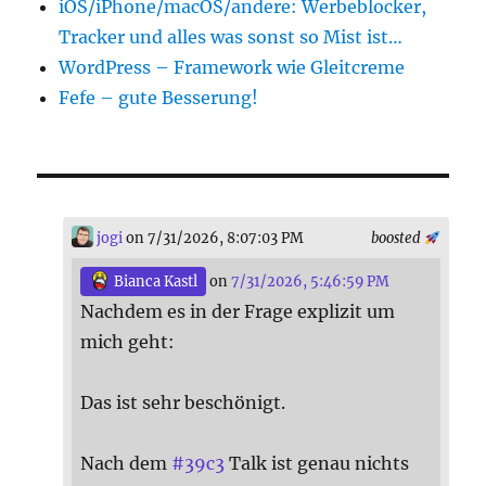
iOS/iPhone/macOS/andere: Werbeblocker,
Tracker und alles was sonst so Mist ist…
WordPress – Framework wie Gleitcreme
Fefe – gute Besserung!
jogi
on 7/31/2026, 8:07:03 PM
boosted
Bianca Kastl
on
7/31/2026, 5:46:59 PM
Nachdem es in der Frage explizit um
mich geht:
Das ist sehr beschönigt.
Nach dem
#
39c3
Talk ist genau nichts