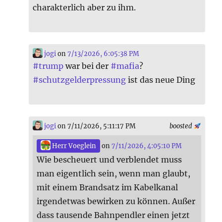
charakterlich aber zu ihm.
jogi
on
7/13/2026, 6:05:38 PM
#
trump
war bei der
#
mafia
?
#
schutzgelderpressung
ist das neue Ding
jogi
on 7/11/2026, 5:11:17 PM
boosted
Herr Voeglein
on
7/11/2026, 4:05:10 PM
Wie bescheuert und verblendet muss
man eigentlich sein, wenn man glaubt,
mit einem Brandsatz im Kabelkanal
irgendetwas bewirken zu können. Außer
dass tausende Bahnpendler einen jetzt