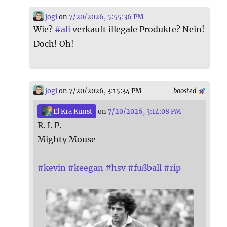
jogi
on
7/20/2026, 5:55:36 PM
Wie?
#
ali
verkauft illegale Produkte? Nein!
Doch! Oh!
jogi
on 7/20/2026, 3:15:34 PM
boosted
El Kra Kunst
on
7/20/2026, 3:14:08 PM
R. I. P.
Mighty Mouse
#
kevin
#
keegan
#
hsv
#
fußball
#
rip