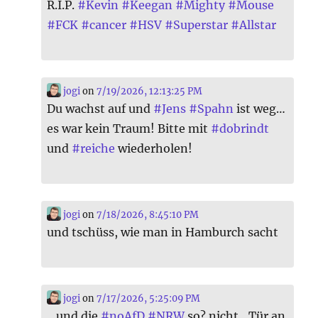
R.I.P.
#
Kevin
#
Keegan
#
Mighty
#
Mouse
#
FCK
#
cancer
#
HSV
#
Superstar
#
Allstar
jogi
on
7/19/2026, 12:13:25 PM
Du wachst auf und
#
Jens
#
Spahn
ist weg…
es war kein Traum! Bitte mit
#
dobrindt
und
#
reiche
wiederholen!
jogi
on
7/18/2026, 8:45:10 PM
und tschüss, wie man in Hamburch sacht
jogi
on
7/17/2026, 5:25:09 PM
…und die
#
noAfD
#
NRW
so? nicht „Tür an