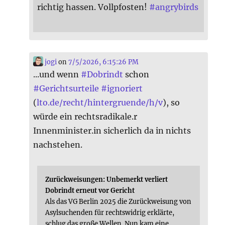
richtig hassen. Vollpfosten!
#
angrybirds
jogi
on
7/5/2026, 6:15:26 PM
...und wenn
#
Dobrindt
schon
#
Gerichtsurteile
#
ignoriert
(
lto.de/recht/hintergruende/h/v
), so
würde ein rechtsradikale.r
Innenminister.in sicherlich da in nichts
nachstehen.
Zurückweisungen: Unbemerkt verliert
Dobrindt erneut vor Gericht
Als das VG Berlin 2025 die Zurückweisung von
Asylsuchenden für rechtswidrig erklärte,
schlug das große Wellen. Nun kam eine