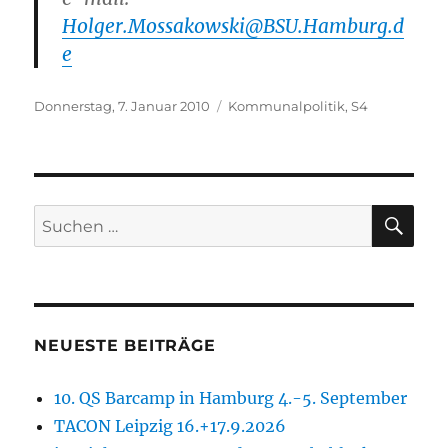
Holger.Mossakowski@BSU.Hamburg.d
e
Veröffentlicht
Kategorien
Donnerstag, 7. Januar 2010
Kommunalpolitik
,
S4
am
SU
Suchen
nach:
NEUESTE BEITRÄGE
10. QS Barcamp in Hamburg 4.-5. September
TACON Leipzig 16.+17.9.2026