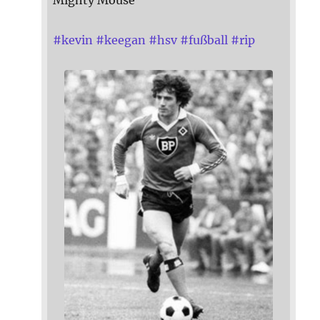
#
kevin
#
keegan
#
hsv
#
fußball
#
rip