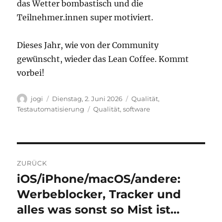
das Wetter bombastisch und die
Teilnehmer.innen super motiviert.
Dieses Jahr, wie von der Community
gewünscht, wieder das Lean Coffee. Kommt
vorbei!
Autor
Veröffentlicht
Kategorien
jogi
Dienstag, 2. Juni 2026
Qualität
,
am
Schlagwörter
Testautomatisierung
Qualität
,
software
Beitragsnavigation
ZURÜCK
iOS/iPhone/macOS/andere:
Vorheriger
Beitrag:
Werbeblocker, Tracker und
alles was sonst so Mist ist…