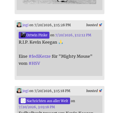
jogi
on 7/20/2026, 3:15:28 PM
boosted
Ortwin Pinke
on
7/20/2026, 3:12:12 PM
R.I.P. Kevin Keegan
Eine
#
fediKerze
für "Mighty Mouse"
vom
#
HSV
jogi
on 7/20/2026, 3:15:18 PM
boosted
Nachrichten aus aller Welt
on
7/20/2026, 3:03:18 PM