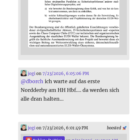
jogi
on
7/23/2026, 6:05:06 PM
@
dborch
ich warte auf das erste
Nordderby am HH Hbf…. da werden sich
alle dran halten…
jogi
on 7/23/2026, 6:01:49 PM
boosted