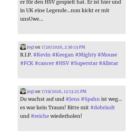
er für den HSV gespielt hat. Er ist hier und
in UK eine Legende…nun kickt er mit
unsUwe…
jogi
on
7/20/2026, 2:36:13 PM
R.I.P.
#
Kevin
#
Keegan
#
Mighty
#
Mouse
#
FCK
#
cancer
#
HSV
#
Superstar
#
Allstar
jogi
on
7/19/2026, 12:13:25 PM
Du wachst auf und
#
Jens
#
Spahn
ist weg…
es war kein Traum! Bitte mit
#
dobrindt
und
#
reiche
wiederholen!