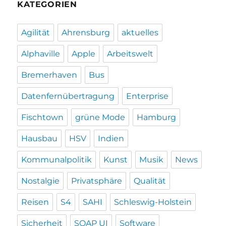
KATEGORIEN
Agilität
Ahrensburg
aktuelles
Alphaville
Apple
Arbeitswelt
Bremerhaven
Bus
Datenfernübertragung
Enterprise
Fischtown
grüne Mode
Hamburg
Hausbau
HSV
Indien
Kommunalpolitik
Kunst
Musik
News
Nostalgie
Privatsphäre
Qualität
Reisen
S4
SAHI
Schleswig-Holstein
Sicherheit
SOAP UI
Software