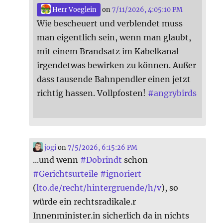
Herr Voeglein
on
7/11/2026, 4:05:10 PM
Wie bescheuert und verblendet muss
man eigentlich sein, wenn man glaubt,
mit einem Brandsatz im Kabelkanal
irgendetwas bewirken zu können. Außer
dass tausende Bahnpendler einen jetzt
richtig hassen. Vollpfosten!
#
angrybirds
jogi
on
7/5/2026, 6:15:26 PM
...und wenn
#
Dobrindt
schon
#
Gerichtsurteile
#
ignoriert
(
lto.de/recht/hintergruende/h/v
), so
würde ein rechtsradikale.r
Innenminister.in sicherlich da in nichts