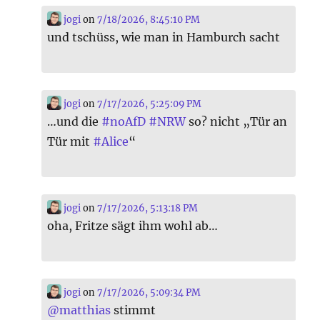
jogi
on
7/18/2026, 8:45:10 PM
und tschüss, wie man in Hamburch sacht
jogi
on
7/17/2026, 5:25:09 PM
…und die
#
noAfD
#
NRW
so? nicht „Tür an
Tür mit
#
Alice
“
jogi
on
7/17/2026, 5:13:18 PM
oha, Fritze sägt ihm wohl ab…
jogi
on
7/17/2026, 5:09:34 PM
@
matthias
stimmt