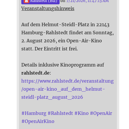
Rahlstedt (Biz)
on
7/21/2026, 11:47:13 AM
Veranstaltungshinweis
Auf dem Helmut-Steidl-Platz in 22143
Hamburg-Rahlstedt findet am Sonntag,
2. August 2026, ein Open-Air-Kino
statt. Der Eintritt ist frei.
Details inklusive Kinoprogramm auf
rahlstedt.de
:
https://www.rahlstedt.de/veranstaltung
/open-air-kino_auf_dem_helmut-
steidl-platz_august_2026
#
Hamburg
#
Rahlstedt
#
Kino
#
OpenAir
#
OpenAirKino