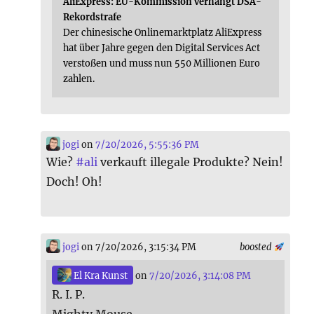
AliExpress: EU-Kommission verhängt DSA-
Rekordstrafe
Der chinesische Onlinemarktplatz AliExpress
hat über Jahre gegen den Digital Services Act
verstoßen und muss nun 550 Millionen Euro
zahlen.
jogi
on
7/20/2026, 5:55:36 PM
Wie?
#
ali
verkauft illegale Produkte? Nein!
Doch! Oh!
jogi
on 7/20/2026, 3:15:34 PM
boosted
El Kra Kunst
on
7/20/2026, 3:14:08 PM
R. I. P.
Mighty Mouse