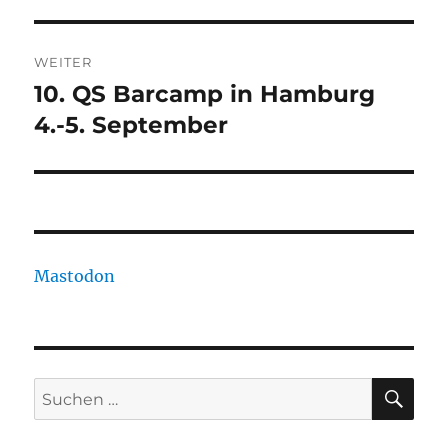
WEITER
10. QS Barcamp in Hamburg
Nächster
Beitrag:
4.-5. September
Mastodon
SU
Suchen
nach: