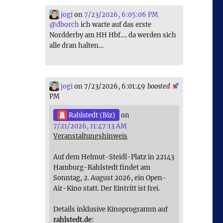
jogi
on
7/23/2026, 6:05:06 PM
@
dborch
ich warte auf das erste
Nordderby am HH Hbf…. da werden sich
alle dran halten…
jogi
on 7/23/2026, 6:01:49
boosted
PM
Rahlstedt (Biz)
on
7/21/2026, 11:47:13 AM
Veranstaltungshinweis
Auf dem Helmut-Steidl-Platz in 22143
Hamburg-Rahlstedt findet am
Sonntag, 2. August 2026, ein Open-
Air-Kino statt. Der Eintritt ist frei.
Details inklusive Kinoprogramm auf
rahlstedt.de
: