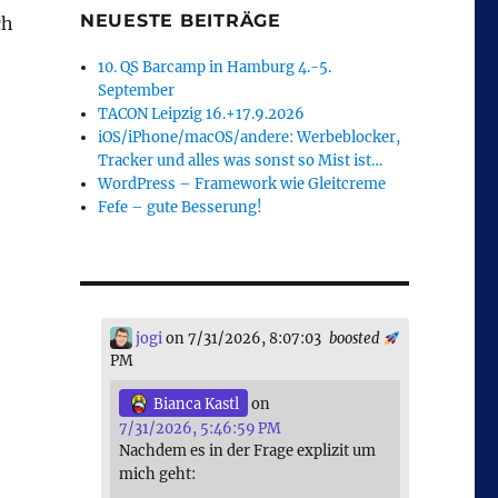
NEUESTE BEITRÄGE
ch
10. QS Barcamp in Hamburg 4.-5.
September
TACON Leipzig 16.+17.9.2026
iOS/iPhone/macOS/andere: Werbeblocker,
Tracker und alles was sonst so Mist ist…
WordPress – Framework wie Gleitcreme
Fefe – gute Besserung!
jogi
on 7/31/2026, 8:07:03
boosted
PM
Bianca Kastl
on
7/31/2026, 5:46:59 PM
Nachdem es in der Frage explizit um
mich geht: