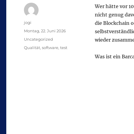
Wer hätte vor 10
nicht genug davo
Autor
jogi
die Blockchain o
Veröffentlicht
Montag, 22. Juni 2026
selbstverständl
am
Kategorien
Uncategorized
wieder zusamme
Schlagwörter
Qualität
,
software
,
test
Was ist ein Bar