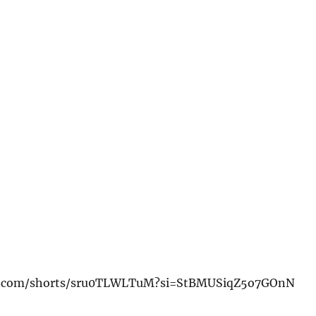
be.com/shorts/sru0TLWLTuM?si=StBMUSiqZ5o7GOnN