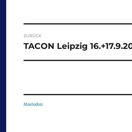
Beitragsnavigation
ZURÜCK
TACON Leipzig 16.+17.9.2
Vorheriger
Beitrag:
Mastodon