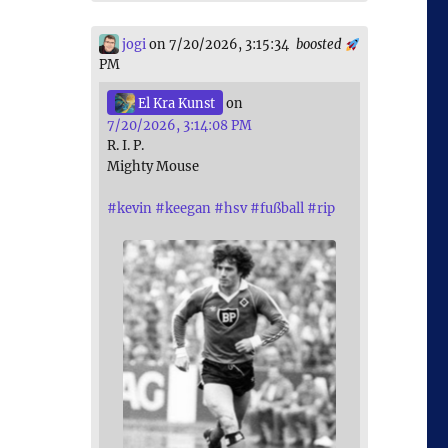
jogi
on 7/20/2026, 3:15:34
boosted
PM
El Kra Kunst
on
7/20/2026, 3:14:08 PM
R. I. P.
Mighty Mouse
#
kevin
#
keegan
#
hsv
#
fußball
#
rip