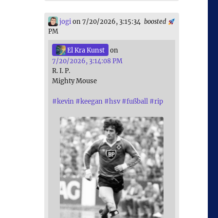
jogi
on 7/20/2026, 3:15:34
boosted
PM
El Kra Kunst
on
7/20/2026, 3:14:08 PM
R. I. P.
Mighty Mouse
#
kevin
#
keegan
#
hsv
#
fußball
#
rip