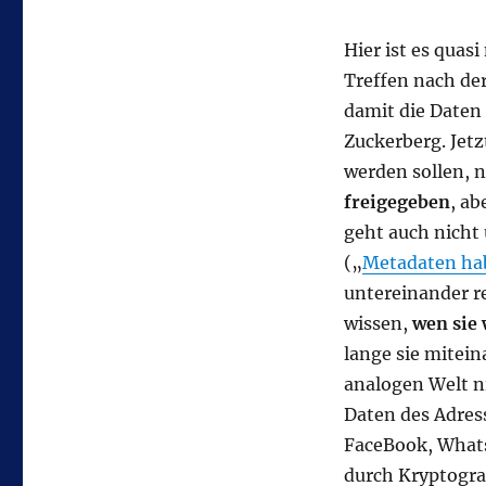
Hier ist es quas
Treffen nach de
damit die Daten
Zuckerberg. Jet
werden sollen, 
freigegeben
, ab
geht auch nicht
(„
Metadaten ha
untereinander re
wissen,
wen sie
lange sie mitein
analogen Welt ni
Daten des Adres
FaceBook, Whats
durch Kryptograf