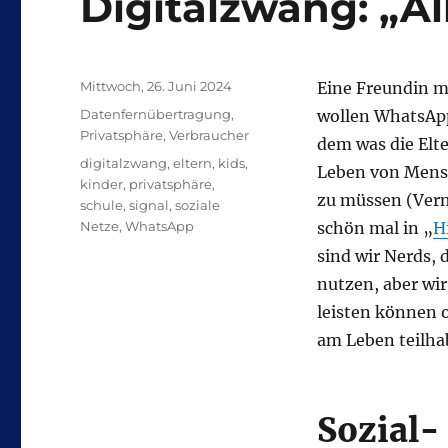
Digitalzwang: „A
Veröffentlicht
Mittwoch, 26. Juni 2024
Eine Freundin me
am
Kategorien
Datenfernübertragung
,
wollen WhatsApp,
Privatsphäre
,
Verbraucher
dem was die Elte
Schlagwörter
digitalzwang
,
eltern
,
kids
,
Leben von Mensch
kinder
,
privatsphäre
,
zu müssen (Ver
schule
,
signal
,
soziale
Netze
,
WhatsApp
schön mal in „
H
sind wir Nerds,
nutzen, aber wir
leisten können 
am Leben teilha
Sozial-