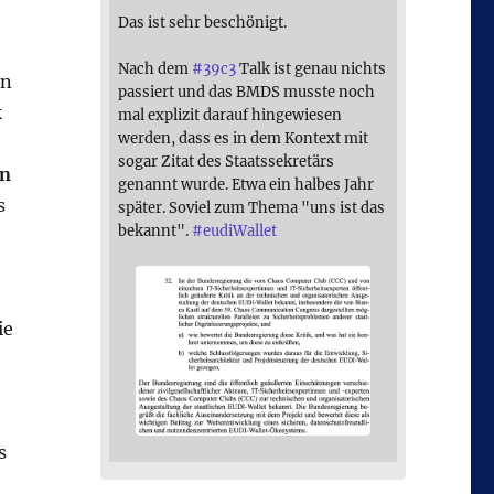
Das ist sehr beschönigt.
Nach dem
#
39c3
Talk ist genau nichts
en
passiert und das BMDS musste noch
k
mal explizit darauf hingewiesen
werden, dass es in dem Kontext mit
sogar Zitat des Staatssekretärs
en
genannt wurde. Etwa ein halbes Jahr
s
später. Soviel zum Thema "uns ist das
bekannt".
#
eudiWallet
ie
s