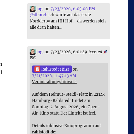
jogi
on
7/23/2026, 6:05:06 PM
@
dborch
ich warte auf das erste
Nordderby am HH Hbf…. da werden sich
alle dran halten…
jogi
on 7/23/2026, 6:01:49
boosted
r
PM
n
Rahlstedt (Biz)
on
l
7/21/2026, 11:47:13 AM
Veranstaltungshinweis
Auf dem Helmut-Steidl-Platz in 22143
Hamburg-Rahlstedt findet am
Sonntag, 2. August 2026, ein Open-
Air-Kino statt. Der Eintritt ist frei.
Details inklusive Kinoprogramm auf
rahlstedt.de
: