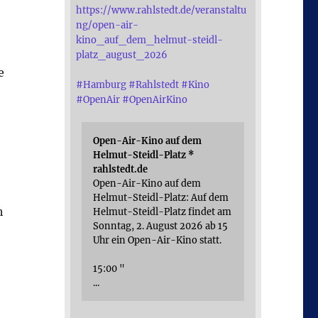
https://www.rahlstedt.de/veranstaltu
ng/open-air-
kino_auf_dem_helmut-steidl-
platz_august_2026
e
#
Hamburg
#
Rahlstedt
#
Kino
#
OpenAir
#
OpenAirKino
Open-Air-Kino auf dem
Helmut-Steidl-Platz *
rahlstedt.de
Open-Air-Kino auf dem
Helmut-Steidl-Platz: Auf dem
h
Helmut-Steidl-Platz findet am
Sonntag, 2. August 2026 ab 15
Uhr ein Open-Air-Kino statt.
15:00 "
...