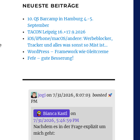
NEUESTE BEITRÄGE
10. QS Barcamp in Hamburg 4.-5.
September
TACON Leipzig 16.+17.9.2026
iOS/iPhone/macOS/andere: Werbeblocker,
e
Tracker und alles was sonst so Mist ist…
WordPress – Framework wie Gleitcreme
Fefe – gute Besserung!
jogi
on 7/31/2026, 8:07:03
boosted
PM
Bianca Kastl
on
7/31/2026, 5:46:59 PM
Nachdem es in der Frage explizit um
mich geht: