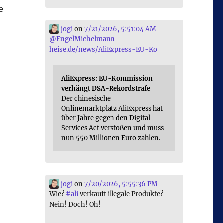
e
jogi
on
7/21/2026, 5:51:04 AM
@
EngelMichelmann
heise.de/news/AliExpress-EU-Ko
AliExpress: EU-Kommission
verhängt DSA-Rekordstrafe
Der chinesische
Onlinemarktplatz AliExpress hat
über Jahre gegen den Digital
Services Act verstoßen und muss
nun 550 Millionen Euro zahlen.
jogi
on
7/20/2026, 5:55:36 PM
Wie?
#
ali
verkauft illegale Produkte?
Nein! Doch! Oh!