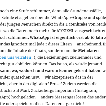
i noch eine Stufe schlimmer, denn alle Stundenausfälle,
r Schule etc. gehen über die WhatsApp-Gruppe und spül
 der jungen Menschen direkt in die Datenkrake von Mar
zt, wo die Daten noch mehr für AI/KI/ML ausgeschlachtet
noch schlimmer.
WhatsApp ist eigentlich erst ab 16 Jahr
er das ignoriert mal jede.r dieser Eltern – anscheinend. E
 um die Inhalte der Chats, sondern um die
Metadaten
ben uns verraten
„), die Beziehungen zueinenader und
cht gut abbilden können. Das ist so, als würde jemand
 wann, wo, wodurch und warum kennengelernt haben
, w
ander quatschen usw. – wir akzeptieren das in der
cht, aber in der digitalen? Ernst? Zudem werden die
sbuchs auf Mark Zuckerbergs Imperium (Instagram,
App) hochgeladen – andere Messenger lösen das ander
ie oder speichern diese Daten erst gar nicht!