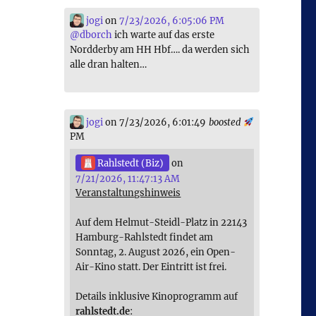
jogi
on
7/23/2026, 6:05:06 PM
@
dborch
ich warte auf das erste
Nordderby am HH Hbf…. da werden sich
alle dran halten…
jogi
on 7/23/2026, 6:01:49
boosted
PM
Rahlstedt (Biz)
on
7/21/2026, 11:47:13 AM
Veranstaltungshinweis
Auf dem Helmut-Steidl-Platz in 22143
Hamburg-Rahlstedt findet am
Sonntag, 2. August 2026, ein Open-
Air-Kino statt. Der Eintritt ist frei.
Details inklusive Kinoprogramm auf
rahlstedt.de
: