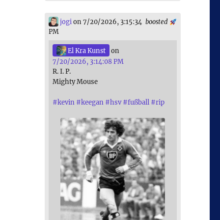
jogi
on 7/20/2026, 3:15:34
boosted
PM
El Kra Kunst
on
7/20/2026, 3:14:08 PM
R. I. P.
Mighty Mouse
#
kevin
#
keegan
#
hsv
#
fußball
#
rip