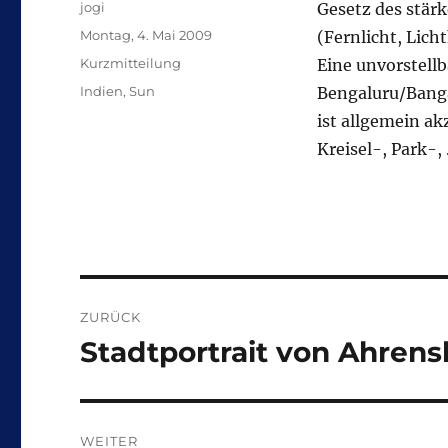
Autor
jogi
Gesetz des stär
Veröffentlicht
Montag, 4. Mai 2009
(Fernlicht, Lic
am
Format
Kurzmitteilung
Eine unvorstell
Kategorien
Indien
,
Sun
Bengaluru/Banga
ist allgemein a
Kreisel-, Park-,
Beitragsnavigation
ZURÜCK
Stadtportrait von Ahren
Vorheriger
Beitrag:
WEITER