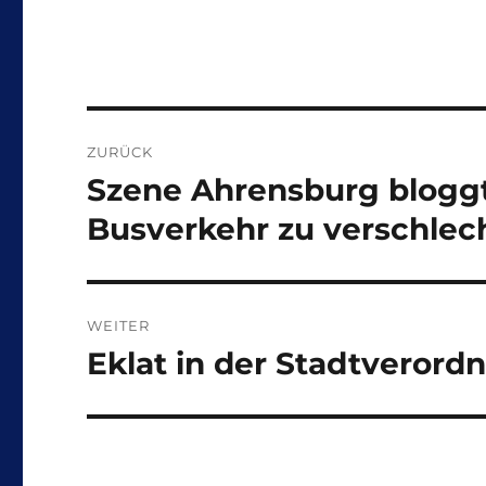
Beitragsnavigation
ZURÜCK
Szene Ahrensburg blogg
Vorheriger
Beitrag:
Busverkehr zu verschlec
WEITER
Eklat in der Stadtveror
Nächster
Beitrag: