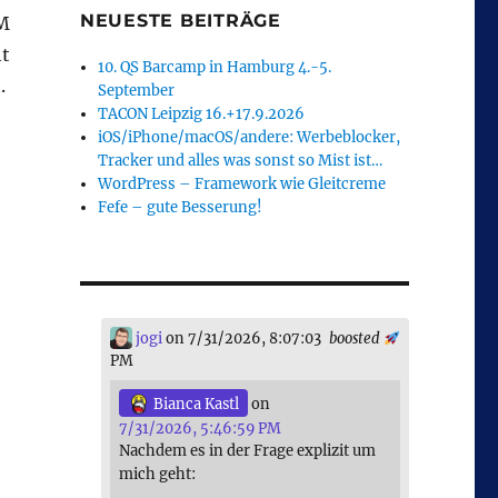
NEUESTE BEITRÄGE
DM
ht
10. QS Barcamp in Hamburg 4.-5.
.
September
TACON Leipzig 16.+17.9.2026
iOS/iPhone/macOS/andere: Werbeblocker,
Tracker und alles was sonst so Mist ist…
WordPress – Framework wie Gleitcreme
Fefe – gute Besserung!
jogi
on 7/31/2026, 8:07:03
boosted
PM
Bianca Kastl
on
7/31/2026, 5:46:59 PM
Nachdem es in der Frage explizit um
mich geht: