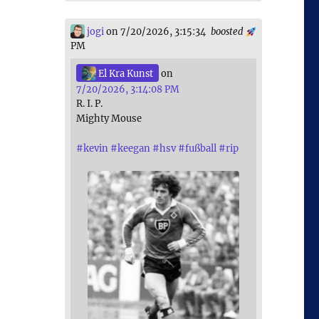
jogi
on 7/20/2026, 3:15:34
boosted
PM
El Kra Kunst
on
7/20/2026, 3:14:08 PM
R. I. P.
Mighty Mouse
#
kevin
#
keegan
#
hsv
#
fußball
#
rip