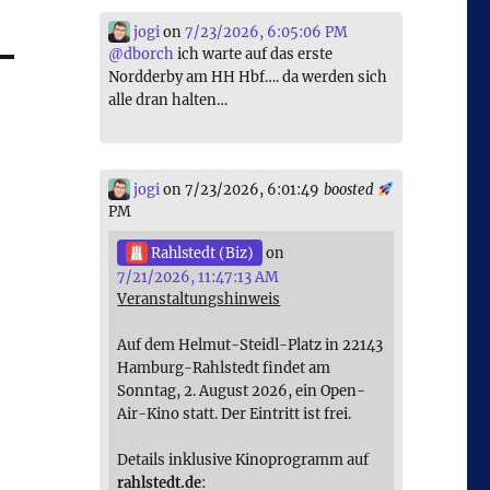
jogi
on
7/23/2026, 6:05:06 PM
@
dborch
ich warte auf das erste
Nordderby am HH Hbf…. da werden sich
alle dran halten…
jogi
on 7/23/2026, 6:01:49
boosted
PM
Rahlstedt (Biz)
on
7/21/2026, 11:47:13 AM
Veranstaltungshinweis
Auf dem Helmut-Steidl-Platz in 22143
Hamburg-Rahlstedt findet am
Sonntag, 2. August 2026, ein Open-
Air-Kino statt. Der Eintritt ist frei.
Details inklusive Kinoprogramm auf
rahlstedt.de
: