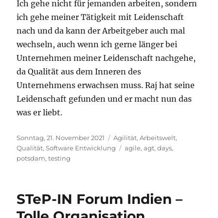
Ich gehe nicht für jemanden arbeiten, sondern
ich gehe meiner Tätigkeit mit Leidenschaft
nach und da kann der Arbeitgeber auch mal
wechseln, auch wenn ich gerne länger bei
Unternehmen meiner Leidenschaft nachgehe,
da Qualität aus dem Inneren des
Unternehmens erwachsen muss. Raj hat seine
Leidenschaft gefunden und er macht nun das
was er liebt.
Veröffentlicht
Kategorien
Sonntag, 21. November 2021
Agilität
,
Arbeitswelt
,
am
Schlagwörter
Qualität
,
Software Entwicklung
agile
,
agt
,
days
,
potsdam
,
testing
STeP-IN Forum Indien –
Tolle Organisation