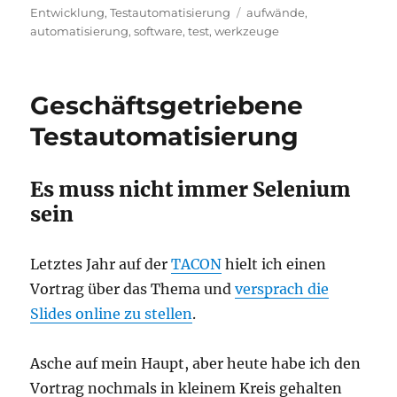
am
Schlagwörter
Entwicklung
,
Testautomatisierung
aufwände
,
automatisierung
,
software
,
test
,
werkzeuge
Geschäftsgetriebene
Testautomatisierung
Es muss nicht immer Selenium
sein
Letztes Jahr auf der
TACON
hielt ich einen
Vortrag über das Thema und
versprach die
Slides online zu stellen
.
Asche auf mein Haupt, aber heute habe ich den
Vortrag nochmals in kleinem Kreis gehalten