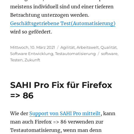
meistens individuell sind und einer tieferen
Betrachtung unterzogen werden.
Geschäftsgetriebene Test(Automatisierung)
wird so gefördert.
Veröffentlicht
Kategorien
Mittwoch, 10. März 2021
Agilität
,
Arbeitswelt
,
Qualität
,
am
Schlagwörter
Software Entwicklung
,
Testautomatisierung
software
,
Testen
,
Zukunft
SAHI Pro Fix für Firefox
=> 86
Wie der
Support von SAHI Pro mitteilt
, kann
man auch Firefox => 86 verwenden zur
Testautomatisierung, wenn man denn