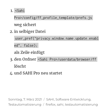
<Sahi
Pro>/config/ff_profile_template/prefs.js
weg sichert
in selbiger Datei
user_pref(“privacy.window.name.update.enabl
ed”, false);
als Zeile einfügt
den Ordner
<Sahi Pro>/userdata/browser/ff
löscht
und SAHI Pro neu startet
Veröffentlicht
Kategorien
Sonntag, 7. März 2021
SAHI
,
Software Entwicklung
,
am
Schlagwörter
Testautomatisierung
firefox
,
sahi
,
testautomatisierung