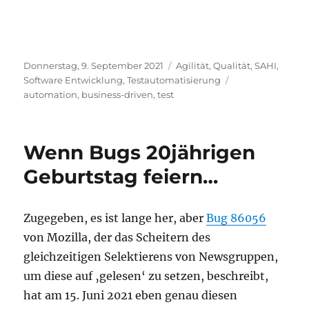
Veröffentlicht
Kategorien
Donnerstag, 9. September 2021
Agilität
,
Qualität
,
SAHI
,
am
Schlagwörter
Software Entwicklung
,
Testautomatisierung
automation
,
business-driven
,
test
Wenn Bugs 20jährigen
Geburtstag feiern…
Zugegeben, es ist lange her, aber
Bug 86056
von Mozilla, der das Scheitern des
gleichzeitigen Selektierens von Newsgruppen,
um diese auf ‚gelesen‘ zu setzen, beschreibt,
hat am 15. Juni 2021 eben genau diesen