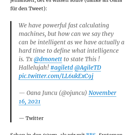
für den Tweet):
We have powerful fast calculating
machines, but how can we say they
can be intelligent as we have actually a
hard time to define what intelligence
is. Tx
@dmonett
to state This !
Hallelujah!
#agiletd
@AgileTD
pic.twitter.com/LL6ukExC9j
— Oana Juncu (@ojuncu)
November
16, 2021
Twitter
Schon in den 90ern, als wir mit
BBS
-Systemen