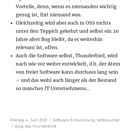
Vorteile, denn, wenn es niemanden wichtig
genug ist, fixt niemand was.
Gleichzeitig wird aber auch in OSS nichts
unter den Teppich gekehrt und selbst ein 20
Jahre alter Bug bleibt, da er weiterhin
relevant ist, offen.
Auch die Software selbst, Thunderbird, wird
nach wie vor weiter entwickelt, d.h. der Atem
von freier Software kann durchaus lang sein
– und das wohl auch länger als der Bestand
so manches IT Unternehmens…
Veröffentlicht
Kategorien
Freitag, 4. Juni 2021
Software Entwicklung
,
Verbraucher
am
Schlagwörter
bug
,
oss
,
thunderbird