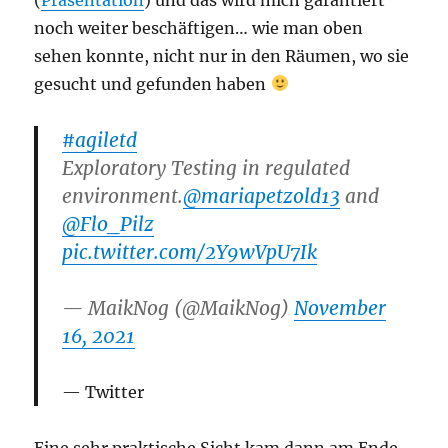
noch weiter beschäftigen… wie man oben
sehen konnte, nicht nur in den Räumen, wo sie
gesucht und gefunden haben
#agiletd
Exploratory Testing in regulated
environment.
@mariapetzold13
and
@Flo_Pilz
pic.twitter.com/2Y9wVpU7Ik
— MaikNog (@MaikNog)
November
16, 2021
Twitter
Eine sehr praktische Sicht kam dann am Ende