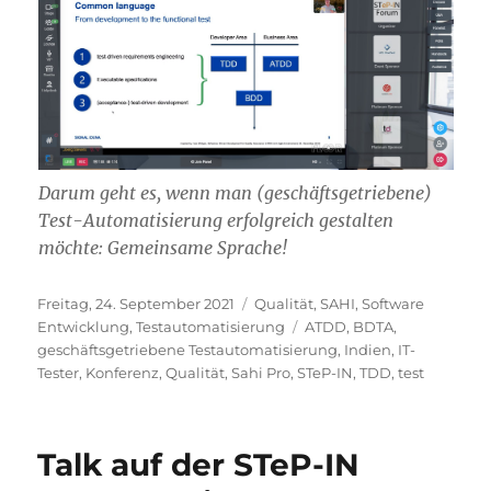
Darum geht es, wenn man (geschäftsgetriebene)
Test-Automatisierung erfolgreich gestalten
möchte: Gemeinsame Sprache!
Veröffentlicht
Kategorien
Freitag, 24. September 2021
Qualität
,
SAHI
,
Software
am
Schlagwörter
Entwicklung
,
Testautomatisierung
ATDD
,
BDTA
,
geschäftsgetriebene Testautomatisierung
,
Indien
,
IT-
Tester
,
Konferenz
,
Qualität
,
Sahi Pro
,
STeP-IN
,
TDD
,
test
Talk auf der STeP-IN