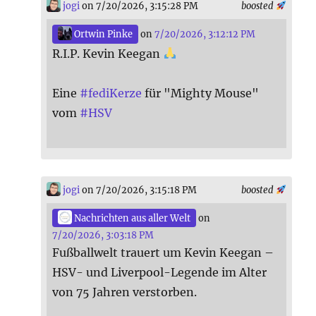
jogi
on 7/20/2026, 3:15:28 PM
boosted
Ortwin Pinke
on
7/20/2026, 3:12:12 PM
R.I.P. Kevin Keegan
Eine
#
fediKerze
für "Mighty Mouse"
vom
#
HSV
jogi
on 7/20/2026, 3:15:18 PM
boosted
Nachrichten aus aller Welt
on
7/20/2026, 3:03:18 PM
Fußballwelt trauert um Kevin Keegan –
HSV- und Liverpool-Legende im Alter
von 75 Jahren verstorben.