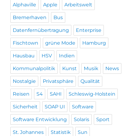
Alphaville
Apple
Arbeitswelt
Bremerhaven
Bus
Datenfernübertragung
Enterprise
Fischtown
grüne Mode
Hamburg
Hausbau
HSV
Indien
Kommunalpolitik
Kunst
Musik
News
Nostalgie
Privatsphäre
Qualität
Reisen
S4
SAHI
Schleswig-Holstein
Sicherheit
SOAP UI
Software
Software Entwicklung
Solaris
Sport
St. Johannes
Statistik
Sun