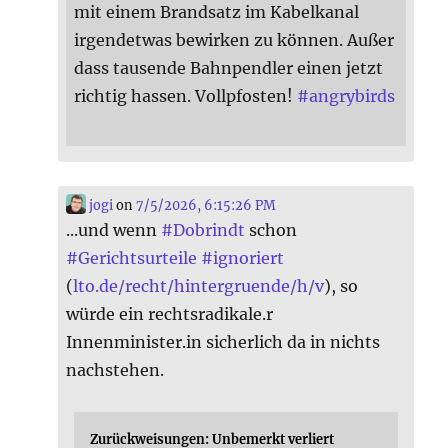
mit einem Brandsatz im Kabelkanal
irgendetwas bewirken zu können. Außer
dass tausende Bahnpendler einen jetzt
richtig hassen. Vollpfosten!
#
angrybirds
jogi
on
7/5/2026, 6:15:26 PM
...und wenn
#
Dobrindt
schon
#
Gerichtsurteile
#
ignoriert
(
lto.de/recht/hintergruende/h/v
), so
würde ein rechtsradikale.r
Innenminister.in sicherlich da in nichts
nachstehen.
Zurückweisungen: Unbemerkt verliert