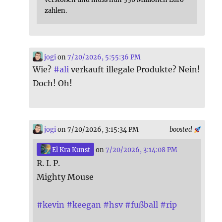
zahlen.
jogi
on
7/20/2026, 5:55:36 PM
Wie?
#
ali
verkauft illegale Produkte? Nein!
Doch! Oh!
jogi
on 7/20/2026, 3:15:34 PM
boosted
El Kra Kunst
on
7/20/2026, 3:14:08 PM
R. I. P.
Mighty Mouse
#
kevin
#
keegan
#
hsv
#
fußball
#
rip