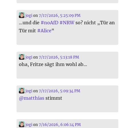
jogi
on
7/17/2026, 5:25:09 PM
…und die
#
noAfD
#
NRW
so? nicht „Tür an
Tür mit
#
Alice
“
jogi
on
7/17/2026, 5:13:18 PM
oha, Fritze sägt ihm wohl ab…
jogi
on
7/17/2026, 5:09:34 PM
@
matthias
stimmt
jogi
on
7/16/2026, 6:06:14 PM