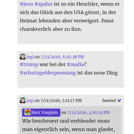
#
jens
#
spahn
ist so ein Heuchler, wenn er
sich das Glück aus den USA gönnt, in der
Heimat lebenden aber verweigert. Passt
charakterlich aber zu ihm.
jogi
on
7/13/2026, 6:05:38 PM
#
trump
war bei der
#
mafia
?
#
schutzgelderpressung
ist das neue Ding
jogi
on 7/11/2026, 5:11:17 PM
boosted
Herr Voeglein
on
7/11/2026, 4:05:10 PM
Wie bescheuert und verblendet muss
man eigentlich sein, wenn man glaubt,