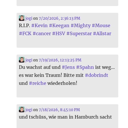
jogi
on
7/20/2026, 2:36:13 PM
R.I.P.
#
Kevin
#
Keegan
#
Mighty
#
Mouse
#
FCK
#
cancer
#
HSV
#
Superstar
#
Allstar
jogi
on
7/19/2026, 12:13:25 PM
Du wachst auf und
#
Jens
#
Spahn
ist weg…
es war kein Traum! Bitte mit
#
dobrindt
und
#
reiche
wiederholen!
jogi
on
7/18/2026, 8:45:10 PM
und tschüss, wie man in Hamburch sacht