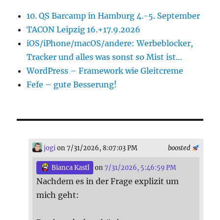
10. QS Barcamp in Hamburg 4.-5. September
TACON Leipzig 16.+17.9.2026
iOS/iPhone/macOS/andere: Werbeblocker,
Tracker und alles was sonst so Mist ist…
WordPress – Framework wie Gleitcreme
Fefe – gute Besserung!
jogi
on 7/31/2026, 8:07:03 PM
boosted
Bianca Kastl
on
7/31/2026, 5:46:59 PM
Nachdem es in der Frage explizit um
mich geht: