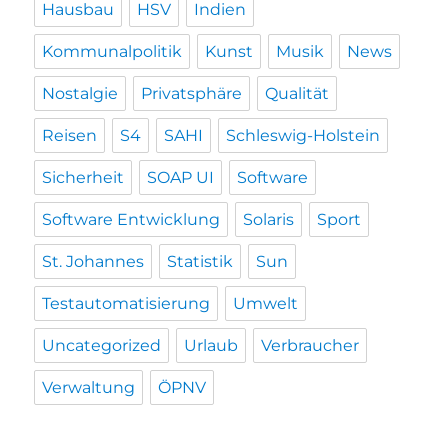
Hausbau
HSV
Indien
Kommunalpolitik
Kunst
Musik
News
Nostalgie
Privatsphäre
Qualität
Reisen
S4
SAHI
Schleswig-Holstein
Sicherheit
SOAP UI
Software
Software Entwicklung
Solaris
Sport
St. Johannes
Statistik
Sun
Testautomatisierung
Umwelt
Uncategorized
Urlaub
Verbraucher
Verwaltung
ÖPNV