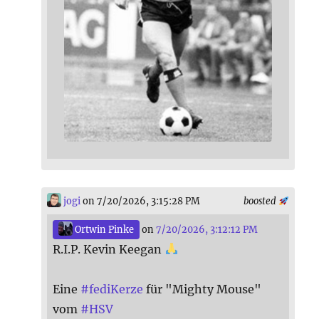
jogi
on 7/20/2026, 3:15:28 PM
boosted
Ortwin Pinke
on
7/20/2026, 3:12:12 PM
R.I.P. Kevin Keegan
Eine
#
fediKerze
für "Mighty Mouse"
vom
#
HSV