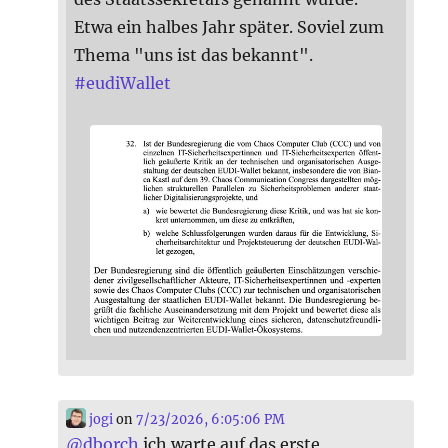
Etwa ein halbes Jahr später. Soviel zum
Thema "uns ist das bekannt".
#
eudiWallet
jogi
on
7/23/2026, 6:05:06 PM
@
dborch
ich warte auf das erste