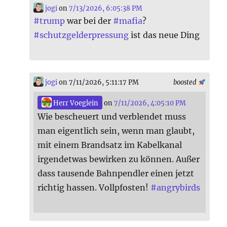
jogi
on
7/13/2026, 6:05:38 PM
#
trump
war bei der
#
mafia
?
#
schutzgelderpressung
ist das neue Ding
jogi
on 7/11/2026, 5:11:17 PM
boosted
Herr Voeglein
on
7/11/2026, 4:05:10 PM
Wie bescheuert und verblendet muss
man eigentlich sein, wenn man glaubt,
mit einem Brandsatz im Kabelkanal
irgendetwas bewirken zu können. Außer
dass tausende Bahnpendler einen jetzt
richtig hassen. Vollpfosten!
#
angrybirds