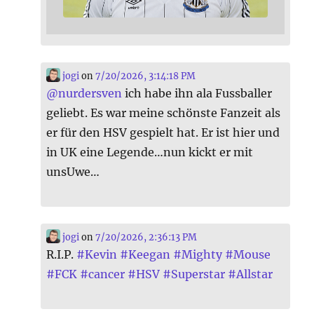
jogi
on
7/20/2026, 3:14:18 PM
@
nurdersven
ich habe ihn ala Fussballer
geliebt. Es war meine schönste Fanzeit als
er für den HSV gespielt hat. Er ist hier und
in UK eine Legende…nun kickt er mit
unsUwe…
jogi
on
7/20/2026, 2:36:13 PM
R.I.P.
#
Kevin
#
Keegan
#
Mighty
#
Mouse
#
FCK
#
cancer
#
HSV
#
Superstar
#
Allstar