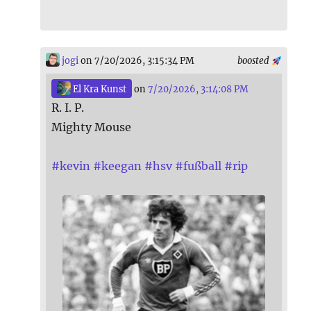
jogi
on 7/20/2026, 3:15:34 PM
boosted
El Kra Kunst
on
7/20/2026, 3:14:08 PM
R. I. P.
Mighty Mouse
#
kevin
#
keegan
#
hsv
#
fußball
#
rip