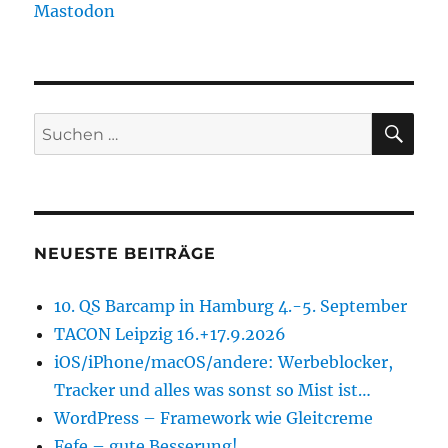
Mastodon
SU
Suchen
nach:
NEUESTE BEITRÄGE
10. QS Barcamp in Hamburg 4.-5. September
TACON Leipzig 16.+17.9.2026
iOS/iPhone/macOS/andere: Werbeblocker,
Tracker und alles was sonst so Mist ist…
WordPress – Framework wie Gleitcreme
Fefe – gute Besserung!