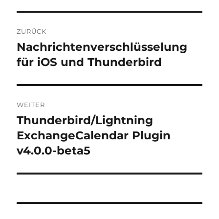
Beitragsnavigation
ZURÜCK
Nachrichtenverschlüsselung
Vorheriger
Beitrag:
für iOS und Thunderbird
WEITER
Thunderbird/Lightning
Nächster
Beitrag:
ExchangeCalendar Plugin
v4.0.0-beta5