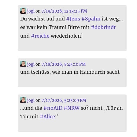
jogi
on
7/19/2026, 12:13:25 PM
Du wachst auf und
#
Jens
#
Spahn
ist weg…
es war kein Traum! Bitte mit
#
dobrindt
und
#
reiche
wiederholen!
jogi
on
7/18/2026, 8:45:10 PM
und tschüss, wie man in Hamburch sacht
jogi
on
7/17/2026, 5:25:09 PM
…und die
#
noAfD
#
NRW
so? nicht „Tür an
Tür mit
#
Alice
“