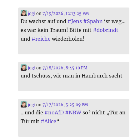
jogi
on
7/19/2026, 12:13:25 PM
Du wachst auf und
#
Jens
#
Spahn
ist weg…
es war kein Traum! Bitte mit
#
dobrindt
und
#
reiche
wiederholen!
jogi
on
7/18/2026, 8:45:10 PM
und tschüss, wie man in Hamburch sacht
jogi
on
7/17/2026, 5:25:09 PM
…und die
#
noAfD
#
NRW
so? nicht „Tür an
Tür mit
#
Alice
“