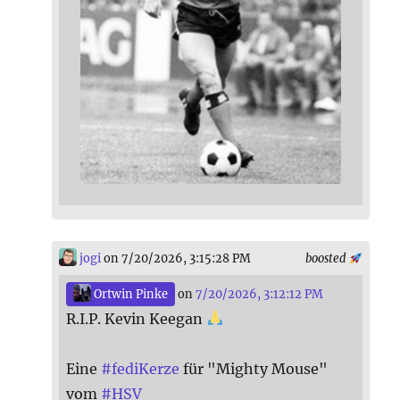
jogi
on 7/20/2026, 3:15:28 PM
boosted
Ortwin Pinke
on
7/20/2026, 3:12:12 PM
R.I.P. Kevin Keegan
Eine
#
fediKerze
für "Mighty Mouse"
vom
#
HSV