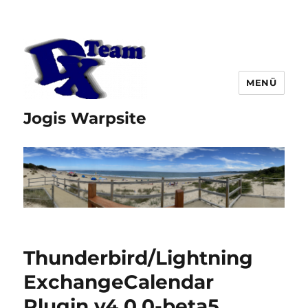
MENÜ
Jogis Warpsite
Thunderbird/Lightning
ExchangeCalendar
Plugin v4.0.0-beta5