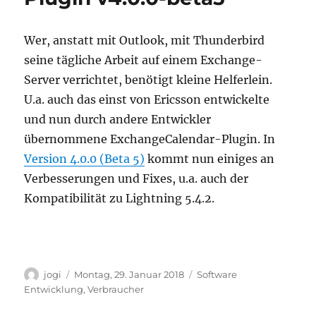
Wer, anstatt mit Outlook, mit Thunderbird
seine tägliche Arbeit auf einem Exchange-
Server verrichtet, benötigt kleine Helferlein.
U.a. auch das einst von Ericsson entwickelte
und nun durch andere Entwickler
übernommene ExchangeCalendar-Plugin. In
Version 4.0.0 (Beta 5)
kommt nun einiges an
Verbesserungen und Fixes, u.a. auch der
Kompatibilität zu Lightning 5.4.2.
Autor
Veröffentlicht
Kategorien
jogi
Montag, 29. Januar 2018
Software
am
Entwicklung
,
Verbraucher