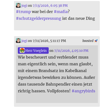
jogi
on
7/13/2026, 6:05:38 PM
#
trump
war bei der
#
mafia
?
#
schutzgelderpressung
ist das neue Ding
jogi
on 7/11/2026, 5:11:17 PM
boosted
Herr Voeglein
on
7/11/2026, 4:05:10 PM
Wie bescheuert und verblendet muss
man eigentlich sein, wenn man glaubt,
mit einem Brandsatz im Kabelkanal
irgendetwas bewirken zu können. Außer
dass tausende Bahnpendler einen jetzt
richtig hassen. Vollpfosten!
#
angrybirds