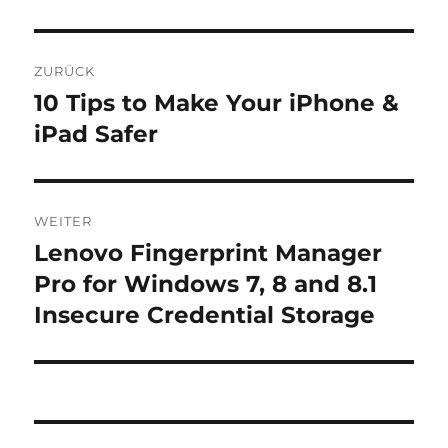
Beitragsnavigation
ZURÜCK
10 Tips to Make Your iPhone &
Vorheriger
Beitrag:
iPad Safer
WEITER
Lenovo Fingerprint Manager
Nächster
Beitrag:
Pro for Windows 7, 8 and 8.1
Insecure Credential Storage