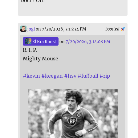
Doch! Oh!
jogi
on 7/20/2026, 3:15:34 PM
boosted
El Kra Kunst
on
7/20/2026, 3:14:08 PM
R. I. P.
Mighty Mouse
#
kevin
#
keegan
#
hsv
#
fußball
#
rip