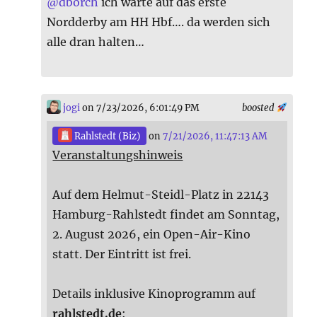
@
dborch
ich warte auf das erste
Nordderby am HH Hbf…. da werden sich
alle dran halten…
jogi
on 7/23/2026, 6:01:49 PM
boosted
Rahlstedt (Biz)
on
7/21/2026, 11:47:13 AM
Veranstaltungshinweis
Auf dem Helmut-Steidl-Platz in 22143
Hamburg-Rahlstedt findet am Sonntag,
2. August 2026, ein Open-Air-Kino
statt. Der Eintritt ist frei.
Details inklusive Kinoprogramm auf
rahlstedt.de
: