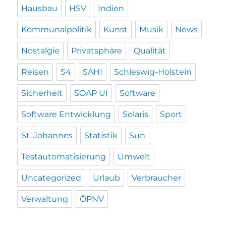
Hausbau
HSV
Indien
Kommunalpolitik
Kunst
Musik
News
Nostalgie
Privatsphäre
Qualität
Reisen
S4
SAHI
Schleswig-Holstein
Sicherheit
SOAP UI
Software
Software Entwicklung
Solaris
Sport
St. Johannes
Statistik
Sun
Testautomatisierung
Umwelt
Uncategorized
Urlaub
Verbraucher
Verwaltung
ÖPNV