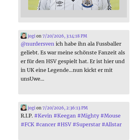
jogi
on
7/20/2026, 3:14:18 PM
@
nurdersven
ich habe ihn ala Fussballer
geliebt. Es war meine schönste Fanzeit als
er für den HSV gespielt hat. Er ist hier und
in UK eine Legende…nun kickt er mit
unsUwe…
jogi
on
7/20/2026, 2:36:13 PM
R.I.P.
#
Kevin
#
Keegan
#
Mighty
#
Mouse
#
FCK
#
cancer
#
HSV
#
Superstar
#
Allstar