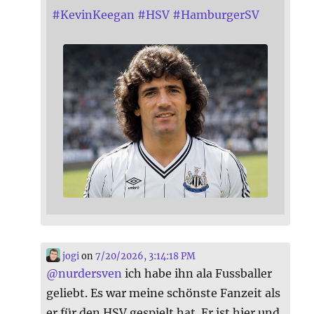
#
KevinKeegan
#
HSV
#
HamburgerSV
jogi
on
7/20/2026, 3:14:18 PM
@
nurdersven
ich habe ihn ala Fussballer
geliebt. Es war meine schönste Fanzeit als
er für den HSV gespielt hat. Er ist hier und