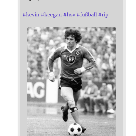
#
kevin
#
keegan
#
hsv
#
fußball
#
rip