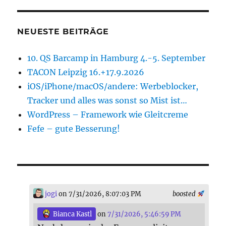
NEUESTE BEITRÄGE
10. QS Barcamp in Hamburg 4.-5. September
TACON Leipzig 16.+17.9.2026
iOS/iPhone/macOS/andere: Werbeblocker,
Tracker und alles was sonst so Mist ist…
WordPress – Framework wie Gleitcreme
Fefe – gute Besserung!
jogi
on 7/31/2026, 8:07:03 PM
boosted
Bianca Kastl
on
7/31/2026, 5:46:59 PM