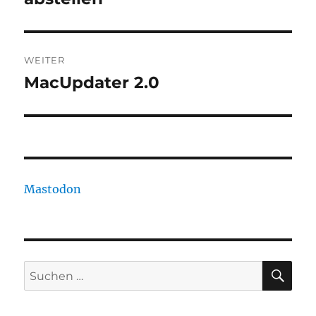
WEITER
MacUpdater 2.0
Nächster
Beitrag:
Mastodon
SU
Suchen
nach: