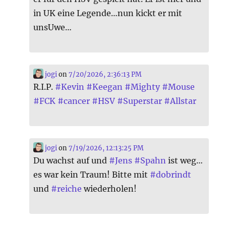
in UK eine Legende…nun kickt er mit
unsUwe…
jogi
on
7/20/2026, 2:36:13 PM
R.I.P.
#
Kevin
#
Keegan
#
Mighty
#
Mouse
#
FCK
#
cancer
#
HSV
#
Superstar
#
Allstar
jogi
on
7/19/2026, 12:13:25 PM
Du wachst auf und
#
Jens
#
Spahn
ist weg…
es war kein Traum! Bitte mit
#
dobrindt
und
#
reiche
wiederholen!