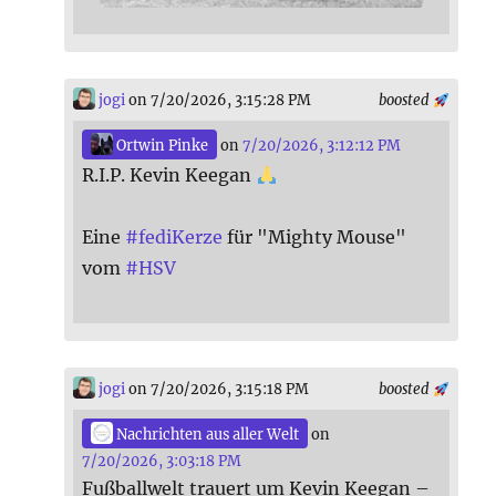
jogi
on 7/20/2026, 3:15:28 PM
boosted
Ortwin Pinke
on
7/20/2026, 3:12:12 PM
R.I.P. Kevin Keegan
Eine
#
fediKerze
für "Mighty Mouse"
vom
#
HSV
jogi
on 7/20/2026, 3:15:18 PM
boosted
Nachrichten aus aller Welt
on
7/20/2026, 3:03:18 PM
Fußballwelt trauert um Kevin Keegan –