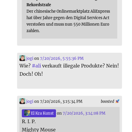
Rekordstrafe
Der chinesische Onlinemarktplatz AliExpress
hat über Jahre gegen den Digital Services Act
verstoßen und muss nun 550 Millionen Euro
zahlen.
jogi
on
7/20/2026, 5:55:36 PM
Wie?
#
ali
verkauft illegale Produkte? Nein!
Doch! Oh!
jogi
on 7/20/2026, 3:15:34 PM
boosted
El Kra Kunst
on
7/20/2026, 3:14:08 PM
R. I. P.
Mighty Mouse