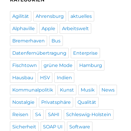
Agilität
Ahrensburg
aktuelles
Alphaville
Apple
Arbeitswelt
Bremerhaven
Bus
Datenfernübertragung
Enterprise
Fischtown
grüne Mode
Hamburg
Hausbau
HSV
Indien
Kommunalpolitik
Kunst
Musik
News
Nostalgie
Privatsphäre
Qualität
Reisen
S4
SAHI
Schleswig-Holstein
Sicherheit
SOAP UI
Software