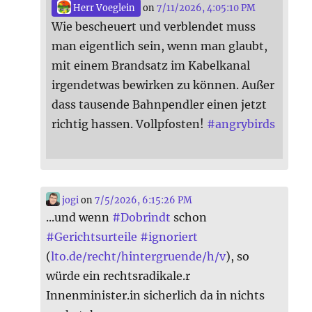
Herr Voeglein
on
7/11/2026, 4:05:10 PM
Wie bescheuert und verblendet muss
man eigentlich sein, wenn man glaubt,
mit einem Brandsatz im Kabelkanal
irgendetwas bewirken zu können. Außer
dass tausende Bahnpendler einen jetzt
richtig hassen. Vollpfosten!
#
angrybirds
jogi
on
7/5/2026, 6:15:26 PM
...und wenn
#
Dobrindt
schon
#
Gerichtsurteile
#
ignoriert
(
lto.de/recht/hintergruende/h/v
), so
würde ein rechtsradikale.r
Innenminister.in sicherlich da in nichts