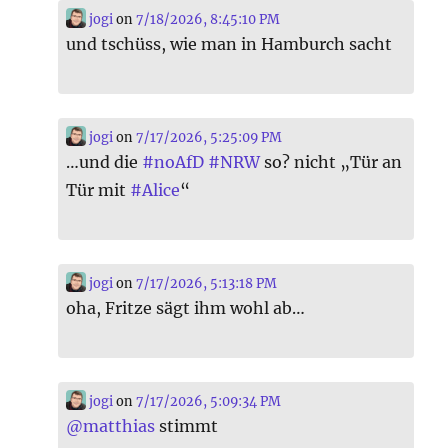
jogi
on
7/18/2026, 8:45:10 PM
und tschüss, wie man in Hamburch sacht
jogi
on
7/17/2026, 5:25:09 PM
…und die
#
noAfD
#
NRW
so? nicht „Tür an
Tür mit
#
Alice
“
jogi
on
7/17/2026, 5:13:18 PM
oha, Fritze sägt ihm wohl ab…
jogi
on
7/17/2026, 5:09:34 PM
@
matthias
stimmt