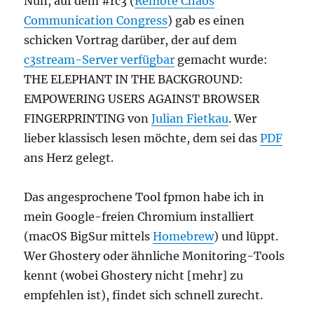
Nun, auf dem #rc3 (
Remote Chaos
Communication Congress
) gab es einen
schicken Vortrag darüber, der auf dem
c3stream-Server verfügbar
gemacht wurde:
THE ELEPHANT IN THE BACKGROUND:
EMPOWERING USERS AGAINST BROWSER
FINGERPRINTING von
Julian Fietkau
. Wer
lieber klassisch lesen möchte, dem sei das
PDF
ans Herz gelegt.
Das angesprochene Tool fpmon habe ich in
mein Google-freien Chromium installiert
(macOS BigSur mittels
Homebrew
) und lüppt.
Wer Ghostery oder ähnliche Monitoring-Tools
kennt (wobei Ghostery nicht [mehr] zu
empfehlen ist), findet sich schnell zurecht.