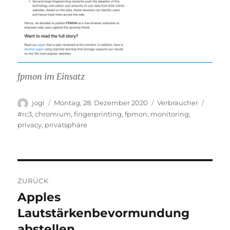
fpmon im Einsatz
Autor
Veröffentlicht
Kategorien
Schlag
jogi
Montag, 28. Dezember 2020
Verbraucher
am
#rc3
,
chromium
,
fingerprinting
,
fpmon
,
monitoring
,
privacy
,
privatsphäre
Beitragsnavigation
ZURÜCK
Apples
Vorheriger
Beitrag:
Lautstärkenbevormundung
abstellen