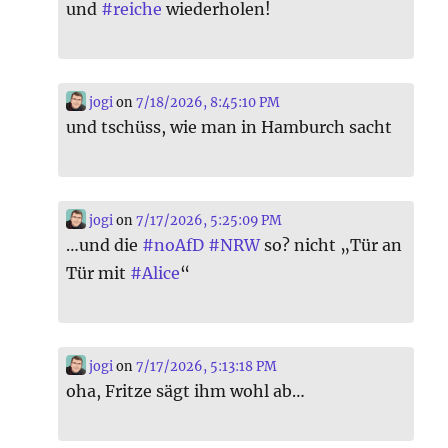
und
#
reiche
wiederholen!
jogi
on
7/18/2026, 8:45:10 PM
und tschüss, wie man in Hamburch sacht
jogi
on
7/17/2026, 5:25:09 PM
…und die
#
noAfD
#
NRW
so? nicht „Tür an
Tür mit
#
Alice
“
jogi
on
7/17/2026, 5:13:18 PM
oha, Fritze sägt ihm wohl ab…