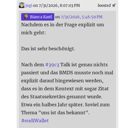
jogi
on 7/31/2026, 8:07:03 PM
boosted
Bianca Kastl
on
7/31/2026, 5:46:59 PM
Nachdem es in der Frage explizit um
mich geht:
Das ist sehr beschönigt.
Nach dem
#
39c3
Talk ist genau nichts
passiert und das BMDS musste noch mal
explizit darauf hingewiesen werden,
dass es in dem Kontext mit sogar Zitat
des Staatssekretärs genannt wurde.
Etwa ein halbes Jahr später. Soviel zum
Thema "uns ist das bekannt".
#
eudiWallet