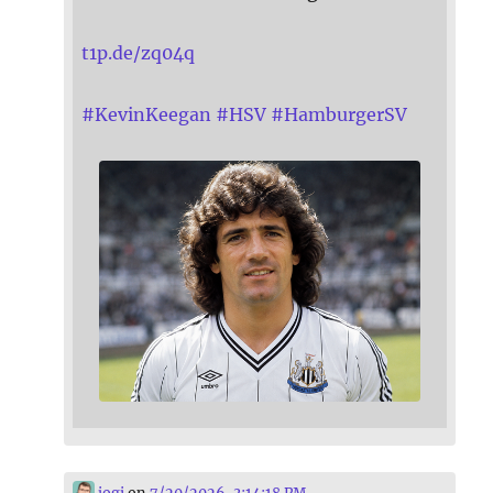
t1p.de/zq04q
#
KevinKeegan
#
HSV
#
HamburgerSV
jogi
on
7/20/2026, 3:14:18 PM