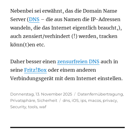
Nebenbei sei erwähnt, das die Domain Name
Server (
DNS
– die aus Namen die IP-Adressen
wandeln, die das Internet eigentlich braucht,),
auch zensiert/verhindert (!) werden, tracken
könn(t)en etc.
Daher besser einen
zensurfreien DNS
auch in
seine
Fritz!Box
oder einem anderen
Verbindungsgerät mit dem Internet einstellen.
Veröffentlicht
Kategorien
Donnerstag, 13. November 2025
Datenfernübertragung
,
am
Schlagwörter
Privatsphäre
,
Sicherheit
dns
,
iOS
,
ips
,
macos
,
privacy
,
Security
,
tools
,
waf