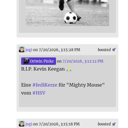
jogi
on 7/20/2026, 3:15:28 PM
boosted
Ortwin Pinke
on
7/20/2026, 3:12:12 PM
R.I.P. Kevin Keegan
Eine
#
fediKerze
für "Mighty Mouse"
vom
#
HSV
jogi
on 7/20/2026, 3:15:18 PM
boosted