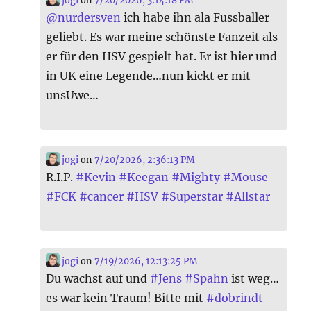
@
nurdersven
ich habe ihn ala Fussballer
geliebt. Es war meine schönste Fanzeit als
er für den HSV gespielt hat. Er ist hier und
in UK eine Legende…nun kickt er mit
unsUwe…
jogi
on
7/20/2026, 2:36:13 PM
R.I.P.
#
Kevin
#
Keegan
#
Mighty
#
Mouse
#
FCK
#
cancer
#
HSV
#
Superstar
#
Allstar
jogi
on
7/19/2026, 12:13:25 PM
Du wachst auf und
#
Jens
#
Spahn
ist weg…
es war kein Traum! Bitte mit
#
dobrindt