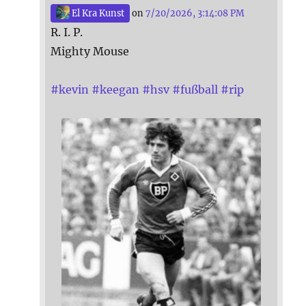
El Kra Kunst
on
7/20/2026, 3:14:08 PM
R. I. P.
Mighty Mouse
#
kevin
#
keegan
#
hsv
#
fußball
#
rip