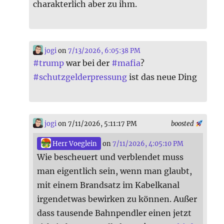
charakterlich aber zu ihm.
jogi
on
7/13/2026, 6:05:38 PM
#
trump
war bei der
#
mafia
?
#
schutzgelderpressung
ist das neue Ding
jogi
on 7/11/2026, 5:11:17 PM
boosted
Herr Voeglein
on
7/11/2026, 4:05:10 PM
Wie bescheuert und verblendet muss
man eigentlich sein, wenn man glaubt,
mit einem Brandsatz im Kabelkanal
irgendetwas bewirken zu können. Außer
dass tausende Bahnpendler einen jetzt