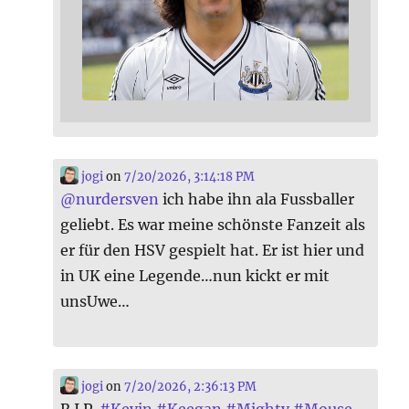
jogi
on
7/20/2026, 3:14:18 PM
@
nurdersven
ich habe ihn ala Fussballer
geliebt. Es war meine schönste Fanzeit als
er für den HSV gespielt hat. Er ist hier und
in UK eine Legende…nun kickt er mit
unsUwe…
jogi
on
7/20/2026, 2:36:13 PM
R.I.P.
#
Kevin
#
Keegan
#
Mighty
#
Mouse