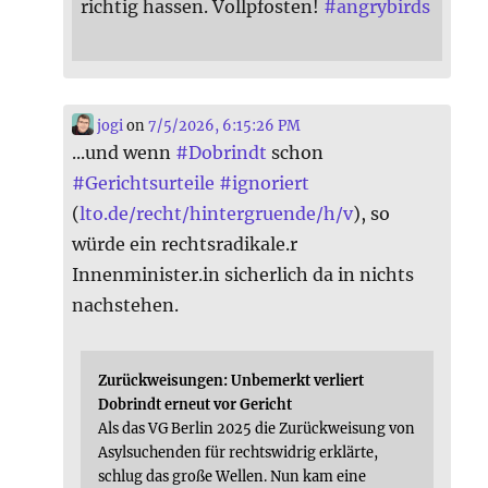
richtig hassen. Vollpfosten!
#
angrybirds
jogi
on
7/5/2026, 6:15:26 PM
...und wenn
#
Dobrindt
schon
#
Gerichtsurteile
#
ignoriert
(
lto.de/recht/hintergruende/h/v
), so
würde ein rechtsradikale.r
Innenminister.in sicherlich da in nichts
nachstehen.
Zurückweisungen: Unbemerkt verliert
Dobrindt erneut vor Gericht
Als das VG Berlin 2025 die Zurückweisung von
Asylsuchenden für rechtswidrig erklärte,
schlug das große Wellen. Nun kam eine