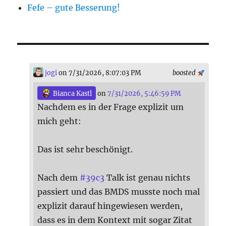
Fefe – gute Besserung!
jogi
on 7/31/2026, 8:07:03 PM
boosted
Bianca Kastl
on
7/31/2026, 5:46:59 PM
Nachdem es in der Frage explizit um
mich geht:
Das ist sehr beschönigt.
Nach dem
#
39c3
Talk ist genau nichts
passiert und das BMDS musste noch mal
explizit darauf hingewiesen werden,
dass es in dem Kontext mit sogar Zitat