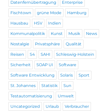
Datenfernübertragung
Enterprise
Fischtown
grüne Mode
Hamburg
Hausbau
HSV
Indien
Kommunalpolitik
Kunst
Musik
News
Nostalgie
Privatsphäre
Qualität
Reisen
S4
SAHI
Schleswig-Holstein
Sicherheit
SOAP UI
Software
Software Entwicklung
Solaris
Sport
St. Johannes
Statistik
Sun
Testautomatisierung
Umwelt
Uncategorized
Urlaub
Verbraucher