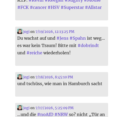
#
FCK
#
cancer
#
HSV
#
Superstar
#
Allstar
jogi
on
7/19/2026, 12:13:25 PM
Du wachst auf und
#
Jens
#
Spahn
ist weg…
es war kein Traum! Bitte mit
#
dobrindt
und
#
reiche
wiederholen!
jogi
on
7/18/2026, 8:45:10 PM
und tschüss, wie man in Hamburch sacht
jogi
on
7/17/2026, 5:25:09 PM
…und die
#
noAfD
#
NRW
so? nicht „Tür an