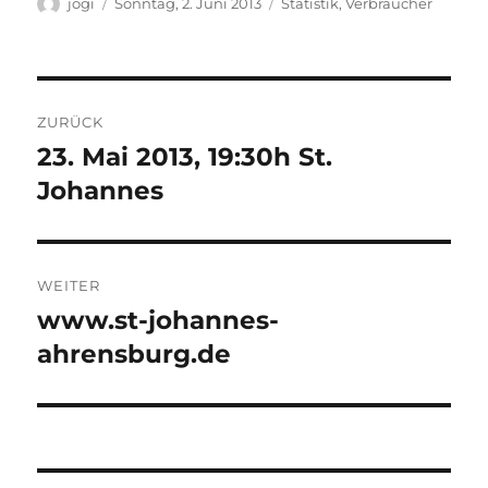
Autor
Veröffentlicht
Kategorien
jogi
Sonntag, 2. Juni 2013
Statistik
,
Verbraucher
am
Beitragsnavigation
ZURÜCK
23. Mai 2013, 19:30h St.
Vorheriger
Beitrag:
Johannes
WEITER
www.st-johannes-
Nächster
Beitrag:
ahrensburg.de