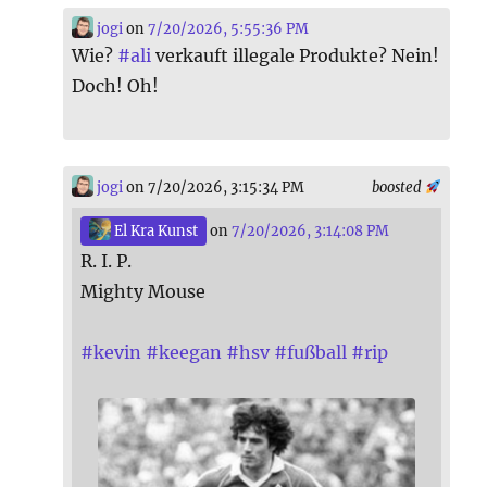
jogi
on
7/20/2026, 5:55:36 PM
Wie?
#
ali
verkauft illegale Produkte? Nein!
Doch! Oh!
jogi
on 7/20/2026, 3:15:34 PM
boosted
El Kra Kunst
on
7/20/2026, 3:14:08 PM
R. I. P.
Mighty Mouse
#
kevin
#
keegan
#
hsv
#
fußball
#
rip