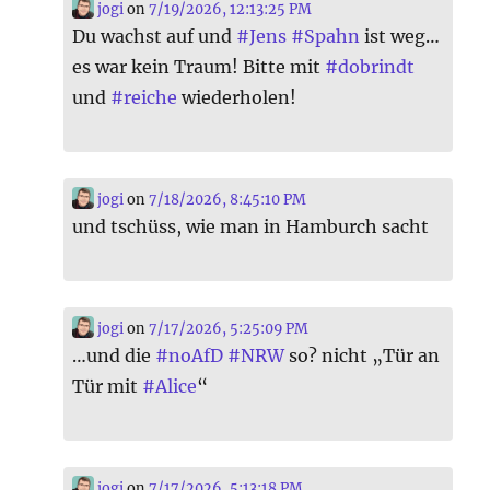
jogi
on
7/19/2026, 12:13:25 PM
Du wachst auf und
#
Jens
#
Spahn
ist weg…
es war kein Traum! Bitte mit
#
dobrindt
und
#
reiche
wiederholen!
jogi
on
7/18/2026, 8:45:10 PM
und tschüss, wie man in Hamburch sacht
jogi
on
7/17/2026, 5:25:09 PM
…und die
#
noAfD
#
NRW
so? nicht „Tür an
Tür mit
#
Alice
“
jogi
on
7/17/2026, 5:13:18 PM