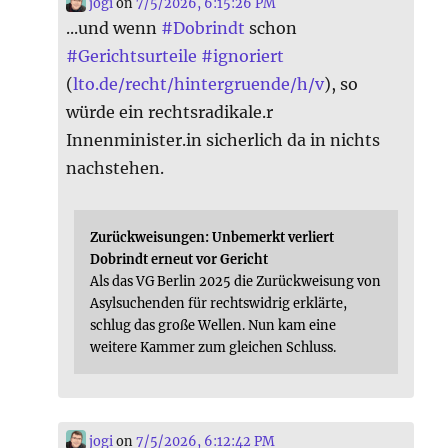
jogi
on
7/5/2026, 6:15:26 PM
...und wenn
#
Dobrindt
schon
#
Gerichtsurteile
#
ignoriert
(
lto.de/recht/hintergruende/h/v
), so
würde ein rechtsradikale.r
Innenminister.in sicherlich da in nichts
nachstehen.
Zurückweisungen: Unbemerkt verliert
Dobrindt erneut vor Gericht
Als das VG Berlin 2025 die Zurückweisung von
Asylsuchenden für rechtswidrig erklärte,
schlug das große Wellen. Nun kam eine
weitere Kammer zum gleichen Schluss.
jogi
on
7/5/2026, 6:12:42 PM