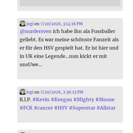
jogi
on
7/20/2026, 3:14:18 PM
@
nurdersven
ich habe ihn ala Fussballer
geliebt. Es war meine schönste Fanzeit als
er für den HSV gespielt hat. Er ist hier und
in UK eine Legende…nun kickt er mit
unsUwe…
jogi
on
7/20/2026, 2:36:13 PM
R.I.P.
#
Kevin
#
Keegan
#
Mighty
#
Mouse
#
FCK
#
cancer
#
HSV
#
Superstar
#
Allstar