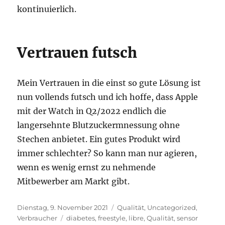
kontinuierlich.
Vertrauen futsch
Mein Vertrauen in die einst so gute Lösung ist
nun vollends futsch und ich hoffe, dass Apple
mit der Watch in Q2/2022 endlich die
langersehnte Blutzuckermnessung ohne
Stechen anbietet. Ein gutes Produkt wird
immer schlechter? So kann man nur agieren,
wenn es wenig ernst zu nehmende
Mitbewerber am Markt gibt.
Veröffentlicht
Kategorien
Dienstag, 9. November 2021
Qualität
,
Uncategorized
,
am
Schlagwörter
Verbraucher
diabetes
,
freestyle
,
libre
,
Qualität
,
sensor