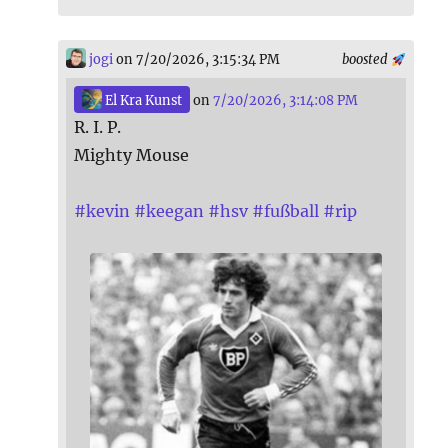
jogi
on 7/20/2026, 3:15:34 PM
boosted
El Kra Kunst
on
7/20/2026, 3:14:08 PM
R. I. P.
Mighty Mouse
#
kevin
#
keegan
#
hsv
#
fußball
#
rip