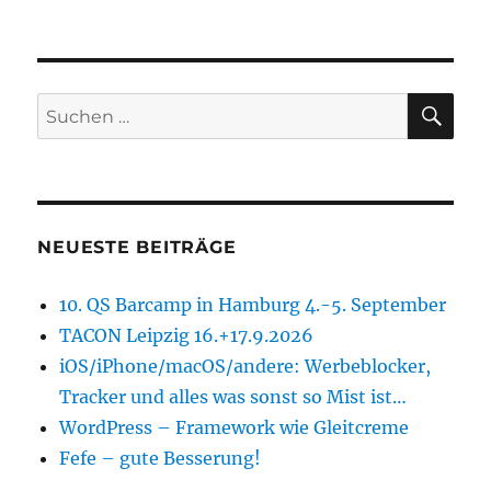
SU
Suchen
nach:
NEUESTE BEITRÄGE
10. QS Barcamp in Hamburg 4.-5. September
TACON Leipzig 16.+17.9.2026
iOS/iPhone/macOS/andere: Werbeblocker,
Tracker und alles was sonst so Mist ist…
WordPress – Framework wie Gleitcreme
Fefe – gute Besserung!