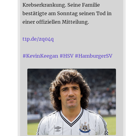
Krebserkrankung. Seine Familie
bestätigte am Sonntag seinen Tod in
einer offiziellen Mitteilung.
t1p.de/zq04q
#
KevinKeegan
#
HSV
#
HamburgerSV