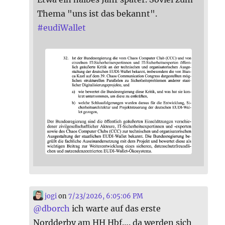
Thema "uns ist das bekannt".
#
eudiWallet
jogi
on
7/23/2026, 6:05:06 PM
@
dborch
ich warte auf das erste
Nordderby am HH Hbf…. da werden sich