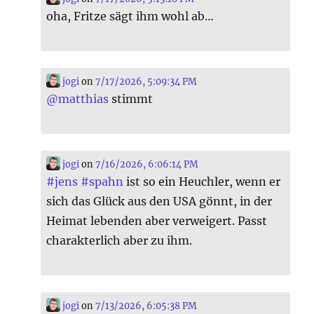
oha, Fritze sägt ihm wohl ab…
jogi
on
7/17/2026, 5:09:34 PM
@
matthias
stimmt
jogi
on
7/16/2026, 6:06:14 PM
#
jens
#
spahn
ist so ein Heuchler, wenn er
sich das Glück aus den USA gönnt, in der
Heimat lebenden aber verweigert. Passt
charakterlich aber zu ihm.
jogi
on
7/13/2026, 6:05:38 PM