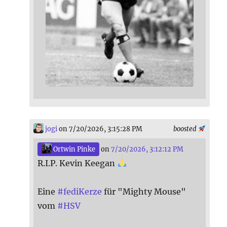
jogi
on 7/20/2026, 3:15:28 PM
boosted
Ortwin Pinke
on
7/20/2026, 3:12:12 PM
R.I.P. Kevin Keegan
Eine
#
fediKerze
für "Mighty Mouse"
vom
#
HSV