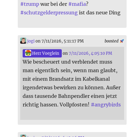
#
trump
war bei der
#
mafia
?
#
schutzgelderpressung
ist das neue Ding
jogi
on 7/11/2026, 5:11:17 PM
boosted
Herr Voeglein
on
7/11/2026, 4:05:10 PM
Wie bescheuert und verblendet muss
man eigentlich sein, wenn man glaubt,
mit einem Brandsatz im Kabelkanal
irgendetwas bewirken zu können. Außer
dass tausende Bahnpendler einen jetzt
richtig hassen. Vollpfosten!
#
angrybirds