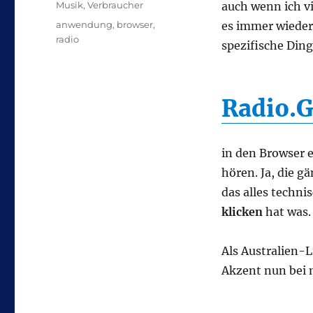
Kategorien
Musik
,
Verbraucher
auch wenn ich vi
Schlagwörter
anwendung
,
browser
,
es immer wieder
radio
spezifische Ding
Radio.
in den Browser
hören. Ja, die 
das alles techni
klicken
hat was.
Als Australien-L
Akzent nun bei