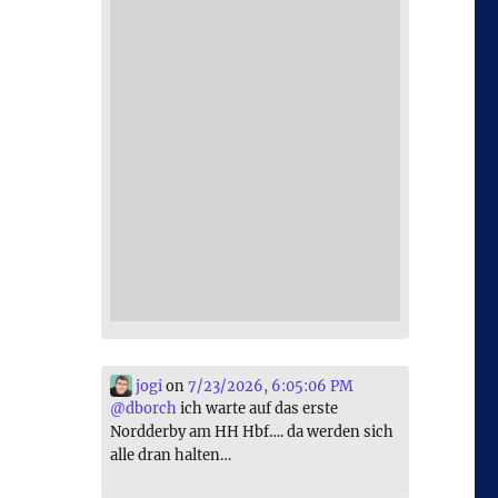
jogi
on
7/23/2026, 6:05:06 PM
@
dborch
ich warte auf das erste
Nordderby am HH Hbf…. da werden sich
alle dran halten…