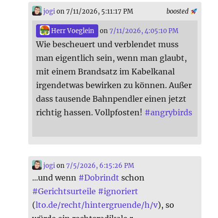
jogi
on 7/11/2026, 5:11:17 PM
boosted
Herr Voeglein
on
7/11/2026, 4:05:10 PM
Wie bescheuert und verblendet muss
man eigentlich sein, wenn man glaubt,
mit einem Brandsatz im Kabelkanal
irgendetwas bewirken zu können. Außer
dass tausende Bahnpendler einen jetzt
richtig hassen. Vollpfosten!
#
angrybirds
jogi
on
7/5/2026, 6:15:26 PM
...und wenn
#
Dobrindt
schon
#
Gerichtsurteile
#
ignoriert
(
lto.de/recht/hintergruende/h/v
), so