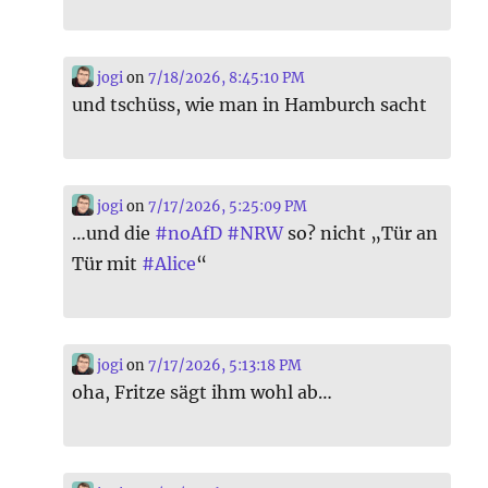
jogi
on
7/18/2026, 8:45:10 PM
und tschüss, wie man in Hamburch sacht
jogi
on
7/17/2026, 5:25:09 PM
…und die
#
noAfD
#
NRW
so? nicht „Tür an
Tür mit
#
Alice
“
jogi
on
7/17/2026, 5:13:18 PM
oha, Fritze sägt ihm wohl ab…