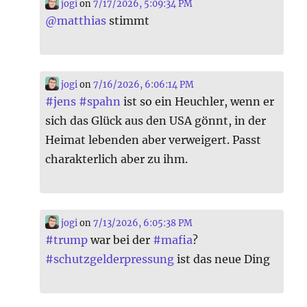
jogi
on
7/17/2026, 5:09:34 PM
@
matthias
stimmt
jogi
on
7/16/2026, 6:06:14 PM
#
jens
#
spahn
ist so ein Heuchler, wenn er
sich das Glück aus den USA gönnt, in der
Heimat lebenden aber verweigert. Passt
charakterlich aber zu ihm.
jogi
on
7/13/2026, 6:05:38 PM
#
trump
war bei der
#
mafia
?
#
schutzgelderpressung
ist das neue Ding