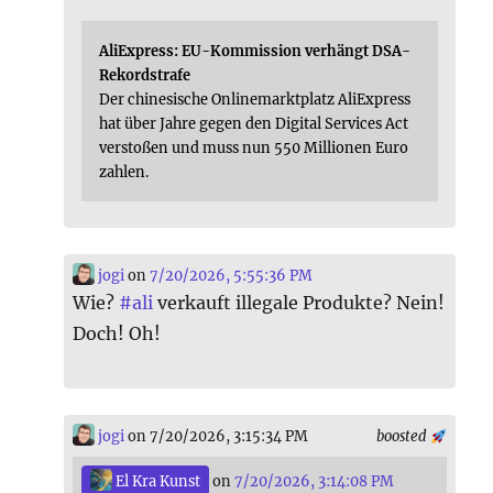
AliExpress: EU-Kommission verhängt DSA-
Rekordstrafe
Der chinesische Onlinemarktplatz AliExpress
hat über Jahre gegen den Digital Services Act
verstoßen und muss nun 550 Millionen Euro
zahlen.
jogi
on
7/20/2026, 5:55:36 PM
Wie?
#
ali
verkauft illegale Produkte? Nein!
Doch! Oh!
jogi
on 7/20/2026, 3:15:34 PM
boosted
El Kra Kunst
on
7/20/2026, 3:14:08 PM