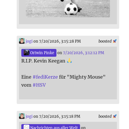
jogi
on 7/20/2026, 3:15:28 PM
boosted
Ortwin Pinke
on
7/20/2026, 3:12:12 PM
R.I.P. Kevin Keegan
Eine
#
fediKerze
für "Mighty Mouse"
vom
#
HSV
jogi
on 7/20/2026, 3:15:18 PM
boosted
Nachrichten aus aller Welt
on