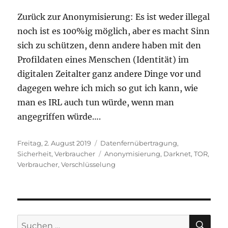
Zurück zur Anonymisierung: Es ist weder illegal
noch ist es 100%ig möglich, aber es macht Sinn
sich zu schützen, denn andere haben mit den
Profildaten eines Menschen (Identität) im
digitalen Zeitalter ganz andere Dinge vor und
dagegen wehre ich mich so gut ich kann, wie
man es IRL auch tun würde, wenn man
angegriffen würde….
Veröffentlicht
Kategorien
Freitag, 2. August 2019
Datenfernübertragung
,
am
Schlagwörter
Sicherheit
,
Verbraucher
Anonymisierung
,
Darknet
,
TOR
,
Verbraucher
,
Verschlüsselung
SU
Suchen