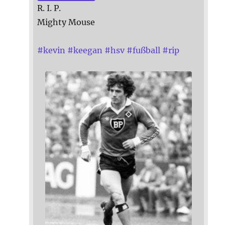
R. I. P.
Mighty Mouse
#
kevin
#
keegan
#
hsv
#
fußball
#
rip