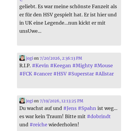
geliebt. Es war meine schönste Fanzeit als
er für den HSV gespielt hat. Er ist hier und
in UK eine Legende…nun kickt er mit
unsUwe…
jogi
on
7/20/2026, 2:36:13 PM
R.I.P.
#
Kevin
#
Keegan
#
Mighty
#
Mouse
#
FCK
#
cancer
#
HSV
#
Superstar
#
Allstar
jogi
on
7/19/2026, 12:13:25 PM
Du wachst auf und
#
Jens
#
Spahn
ist weg…
es war kein Traum! Bitte mit
#
dobrindt
und
#
reiche
wiederholen!