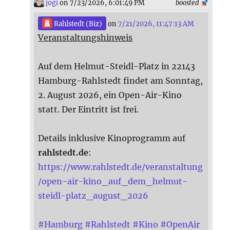
jogi
on 7/23/2026, 6:01:49 PM
boosted
Rahlstedt (Biz)
on
7/21/2026, 11:47:13 AM
Veranstaltungshinweis
Auf dem Helmut-Steidl-Platz in 22143
Hamburg-Rahlstedt findet am Sonntag,
2. August 2026, ein Open-Air-Kino
statt. Der Eintritt ist frei.
Details inklusive Kinoprogramm auf
rahlstedt.de
:
https://www.rahlstedt.de/veranstaltung
/open-air-kino_auf_dem_helmut-
steidl-platz_august_2026
#
Hamburg
#
Rahlstedt
#
Kino
#
OpenAir