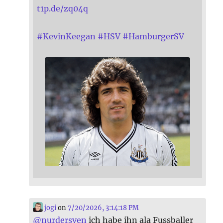
t1p.de/zq04q
#
KevinKeegan
#
HSV
#
HamburgerSV
jogi
on
7/20/2026, 3:14:18 PM
@
nurdersven
ich habe ihn ala Fussballer