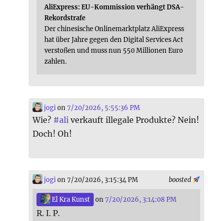
AliExpress: EU-Kommission verhängt DSA-
Rekordstrafe
Der chinesische Onlinemarktplatz AliExpress
hat über Jahre gegen den Digital Services Act
verstoßen und muss nun 550 Millionen Euro
zahlen.
jogi
on
7/20/2026, 5:55:36 PM
Wie?
#
ali
verkauft illegale Produkte? Nein!
Doch! Oh!
jogi
on 7/20/2026, 3:15:34 PM
boosted
El Kra Kunst
on
7/20/2026, 3:14:08 PM
R. I. P.