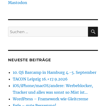
Mastodon
SU
Suchen
nach:
NEUESTE BEITRÄGE
10. QS Barcamp in Hamburg 4.-5. September
TACON Leipzig 16.+17.9.2026
iOS/iPhone/macOS/andere: Werbeblocker,
Tracker und alles was sonst so Mist ist…
WordPress – Framework wie Gleitcreme
Fefe – gute Besserung!