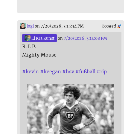
jogi
on 7/20/2026, 3:15:34 PM
boosted
El Kra Kunst
on
7/20/2026, 3:14:08 PM
R. I. P.
Mighty Mouse
#
kevin
#
keegan
#
hsv
#
fußball
#
rip