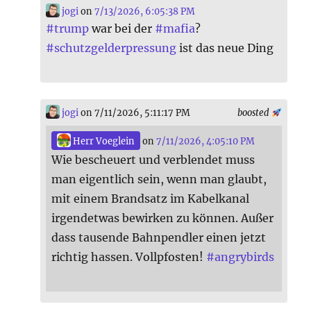
jogi
on
7/13/2026, 6:05:38 PM
#
trump
war bei der
#
mafia
?
#
schutzgelderpressung
ist das neue Ding
jogi
on 7/11/2026, 5:11:17 PM
boosted
Herr Voeglein
on
7/11/2026, 4:05:10 PM
Wie bescheuert und verblendet muss
man eigentlich sein, wenn man glaubt,
mit einem Brandsatz im Kabelkanal
irgendetwas bewirken zu können. Außer
dass tausende Bahnpendler einen jetzt
richtig hassen. Vollpfosten!
#
angrybirds