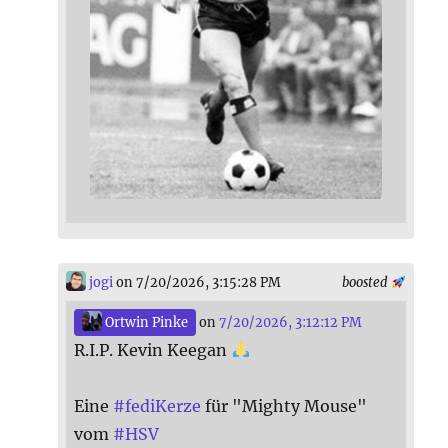
jogi
on 7/20/2026, 3:15:28 PM
boosted
Ortwin Pinke
on
7/20/2026, 3:12:12 PM
R.I.P. Kevin Keegan
Eine
#
fediKerze
für "Mighty Mouse"
vom
#
HSV