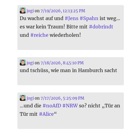
jogi
on
7/19/2026, 12:13:25 PM
Du wachst auf und
#
Jens
#
Spahn
ist weg…
es war kein Traum! Bitte mit
#
dobrindt
und
#
reiche
wiederholen!
jogi
on
7/18/2026, 8:45:10 PM
und tschüss, wie man in Hamburch sacht
jogi
on
7/17/2026, 5:25:09 PM
…und die
#
noAfD
#
NRW
so? nicht „Tür an
Tür mit
#
Alice
“