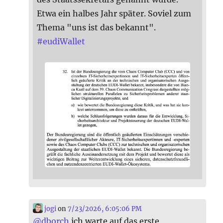
Etwa ein halbes Jahr später. Soviel zum
Thema "uns ist das bekannt".
#
eudiWallet
jogi
on
7/23/2026, 6:05:06 PM
@
dborch
ich warte auf das erste