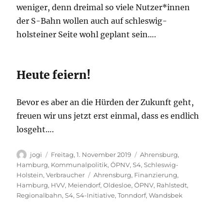
weniger, denn dreimal so viele Nutzer*innen
der S-Bahn wollen auch auf schleswig-
holsteiner Seite wohl geplant sein….
Heute feiern!
Bevor es aber an die Hürden der Zukunft geht,
freuen wir uns jetzt erst einmal, dass es endlich
losgeht….
Autor
Veröffentlicht
Kategorien
jogi
Freitag, 1. November 2019
Ahrensburg
,
am
Hamburg
,
Kommunalpolitik
,
ÖPNV
,
S4
,
Schleswig-
Schlagwörter
Holstein
,
Verbraucher
Ahrensburg
,
Finanzierung
,
Hamburg
,
HVV
,
Meiendorf
,
Oldesloe
,
ÖPNV
,
Rahlstedt
,
Regionalbahn
,
S4
,
S4-Initiative
,
Tonndorf
,
Wandsbek