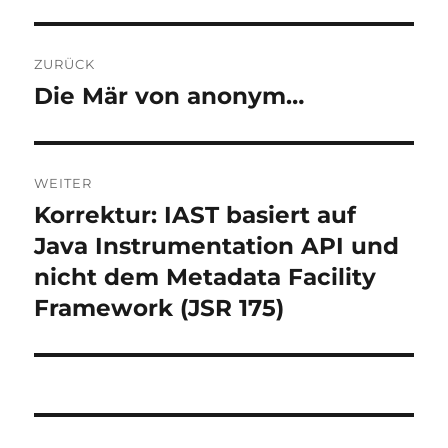
Beitragsnavigation
ZURÜCK
Die Mär von anonym…
Vorheriger
Beitrag:
WEITER
Korrektur: IAST basiert auf
Nächster
Beitrag:
Java Instrumentation API und
nicht dem Metadata Facility
Framework (JSR 175)