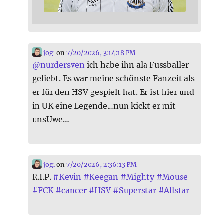
jogi
on
7/20/2026, 3:14:18 PM
@
nurdersven
ich habe ihn ala Fussballer
geliebt. Es war meine schönste Fanzeit als
er für den HSV gespielt hat. Er ist hier und
in UK eine Legende…nun kickt er mit
unsUwe…
jogi
on
7/20/2026, 2:36:13 PM
R.I.P.
#
Kevin
#
Keegan
#
Mighty
#
Mouse
#
FCK
#
cancer
#
HSV
#
Superstar
#
Allstar