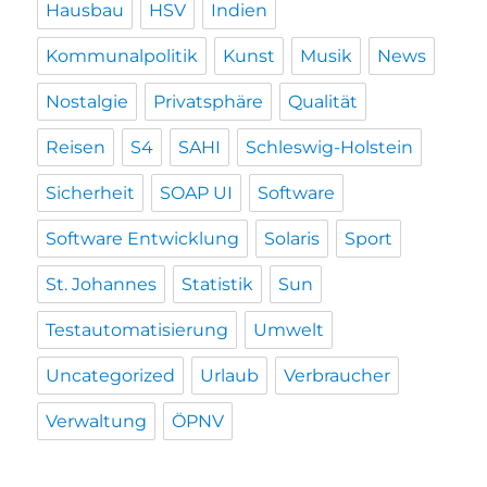
Hausbau
HSV
Indien
Kommunalpolitik
Kunst
Musik
News
Nostalgie
Privatsphäre
Qualität
Reisen
S4
SAHI
Schleswig-Holstein
Sicherheit
SOAP UI
Software
Software Entwicklung
Solaris
Sport
St. Johannes
Statistik
Sun
Testautomatisierung
Umwelt
Uncategorized
Urlaub
Verbraucher
Verwaltung
ÖPNV