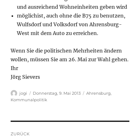
und ausreichend Wohneinheiten geben wird
möglichist, auch ohne die B75 zu benutzen,
Wulfsdorf und Volksdorf von Ahrensburg-
West mit dem Auto zu erreichen.
Wenn Sie die politischen Mehrheiten ändern
wollen, müssen Sie am 26. Mai zur Wahl gehen.
Ihr
Jörg Sievers
Autor
Veröffentlicht
Kategorien
jogi
Donnerstag, 9. Mai 2013
Ahrensburg
,
am
Kommunalpolitik
Beitragsnavigation
ZURÜCK