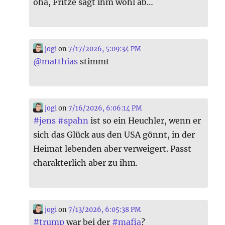
oha, Fritze sägt ihm wohl ab…
jogi
on
7/17/2026, 5:09:34 PM
@
matthias
stimmt
jogi
on
7/16/2026, 6:06:14 PM
#
jens
#
spahn
ist so ein Heuchler, wenn er
sich das Glück aus den USA gönnt, in der
Heimat lebenden aber verweigert. Passt
charakterlich aber zu ihm.
jogi
on
7/13/2026, 6:05:38 PM
#
trump
war bei der
#
mafia
?