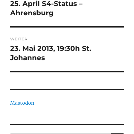
25. April S4-Status –
Vorheriger
Beitrag:
Ahrensburg
WEITER
23. Mai 2013, 19:30h St.
Nächster
Beitrag:
Johannes
Mastodon