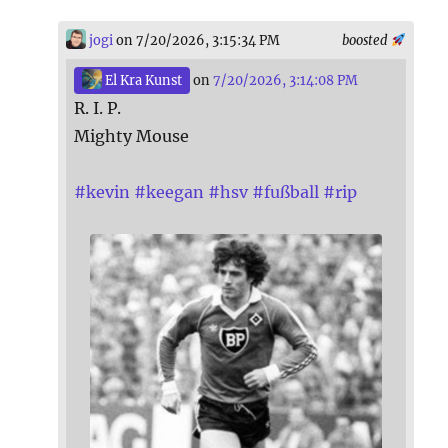
jogi
on 7/20/2026, 3:15:34 PM
boosted
El Kra Kunst
on
7/20/2026, 3:14:08 PM
R. I. P.
Mighty Mouse
#
kevin
#
keegan
#
hsv
#
fußball
#
rip