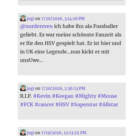
jogi
on
7/20/2026, 3:14:18 PM
@
nurdersven
ich habe ihn ala Fussballer
geliebt. Es war meine schönste Fanzeit als
er für den HSV gespielt hat. Er ist hier und
in UK eine Legende…nun kickt er mit
unsUwe…
jogi
on
7/20/2026, 2:36:13 PM
R.I.P.
#
Kevin
#
Keegan
#
Mighty
#
Mouse
#
FCK
#
cancer
#
HSV
#
Superstar
#
Allstar
jogi
on
7/19/2026, 12:13:25 PM