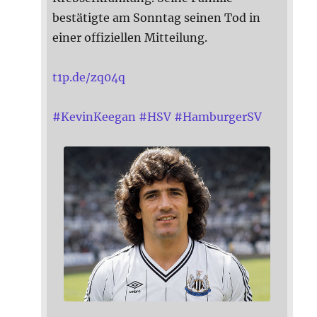
bestätigte am Sonntag seinen Tod in
einer offiziellen Mitteilung.
t1p.de/zq04q
#
KevinKeegan
#
HSV
#
HamburgerSV