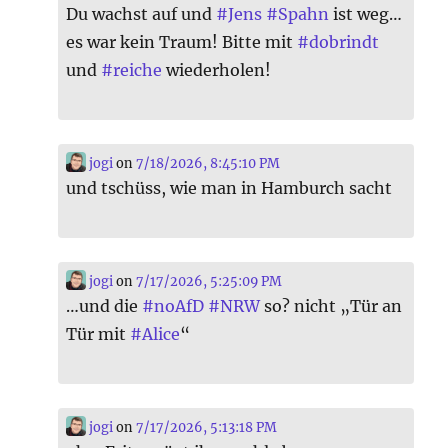
Du wachst auf und
#
Jens
#
Spahn
ist weg…
es war kein Traum! Bitte mit
#
dobrindt
und
#
reiche
wiederholen!
jogi
on
7/18/2026, 8:45:10 PM
und tschüss, wie man in Hamburch sacht
jogi
on
7/17/2026, 5:25:09 PM
…und die
#
noAfD
#
NRW
so? nicht „Tür an
Tür mit
#
Alice
“
jogi
on
7/17/2026, 5:13:18 PM