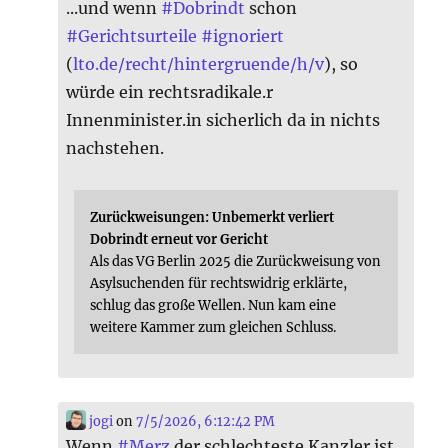
...und wenn
#
Dobrindt
schon
#
Gerichtsurteile
#
ignoriert
(
lto.de/recht/hintergruende/h/v
), so
würde ein rechtsradikale.r
Innenminister.in sicherlich da in nichts
nachstehen.
Zurückweisungen: Unbemerkt verliert
Dobrindt erneut vor Gericht
Als das VG Berlin 2025 die Zurückweisung von
Asylsuchenden für rechtswidrig erklärte,
schlug das große Wellen. Nun kam eine
weitere Kammer zum gleichen Schluss.
jogi
on
7/5/2026, 6:12:42 PM
Wenn
#
Merz
der schlechteste Kanzler ist