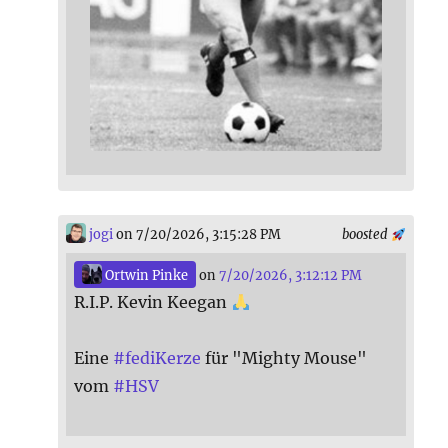
jogi
on 7/20/2026, 3:15:28 PM
boosted
Ortwin Pinke
on
7/20/2026, 3:12:12 PM
R.I.P. Kevin Keegan
Eine
#
fediKerze
für "Mighty Mouse"
vom
#
HSV