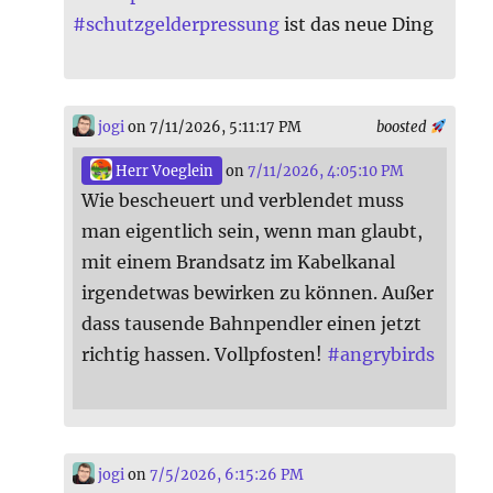
#
schutzgelderpressung
ist das neue Ding
jogi
on 7/11/2026, 5:11:17 PM
boosted
Herr Voeglein
on
7/11/2026, 4:05:10 PM
Wie bescheuert und verblendet muss
man eigentlich sein, wenn man glaubt,
mit einem Brandsatz im Kabelkanal
irgendetwas bewirken zu können. Außer
dass tausende Bahnpendler einen jetzt
richtig hassen. Vollpfosten!
#
angrybirds
jogi
on
7/5/2026, 6:15:26 PM