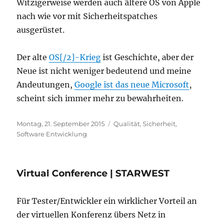
Witzigerweise werden auch ältere OS von Apple
nach wie vor mit Sicherheitspatches
ausgerüstet.
Der alte
OS[/2]-Krieg
ist Geschichte, aber der
Neue ist nicht weniger bedeutend und meine
Andeutungen,
Google ist das neue Microsoft
,
scheint sich immer mehr zu bewahrheiten.
Veröffentlicht
Kategorien
Montag, 21. September 2015
Qualität
,
Sicherheit
,
am
Software Entwicklung
Virtual Conference | STARWEST
Für Tester/Entwickler ein wirklicher Vorteil an
der virtuellen Konferenz übers Netz in