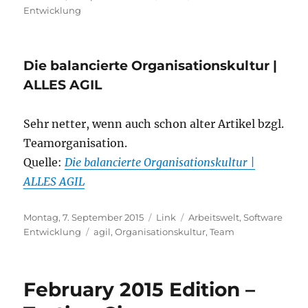
am
Entwicklung
Die balancierte Organisationskultur |
ALLES AGIL
Sehr netter, wenn auch schon alter Artikel bzgl.
Teamorganisation.
Quelle:
Die balancierte Organisationskultur |
ALLES AGIL
Veröffentlicht
Format
Kategorien
Montag, 7. September 2015
Link
Arbeitswelt
,
Software
am
Schlagwörter
Entwicklung
agil
,
Organisationskultur
,
Team
February 2015 Edition –