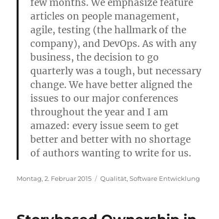
few months. We emphasize feature
articles on people management,
agile, testing (the hallmark of the
company), and DevOps. As with any
business, the decision to go
quarterly was a tough, but necessary
change. We have better aligned the
issues to our major conferences
throughout the year and I am
amazed: every issue seem to get
better and better with no shortage
of authors wanting to write for us.
Veröffentlicht
Kategorien
Montag, 2. Februar 2015
Qualität
,
Software Entwicklung
am