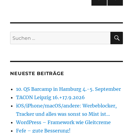
VOR
NÄC
der
HERI
HSTE
GE
SEIT
Beiträge
SEIT
E
E
SU
Suchen
nach:
NEUESTE BEITRÄGE
10. QS Barcamp in Hamburg 4.-5. September
TACON Leipzig 16.+17.9.2026
iOS/iPhone/macOS/andere: Werbeblocker,
Tracker und alles was sonst so Mist ist…
WordPress – Framework wie Gleitcreme
Fefe – gute Besserung!