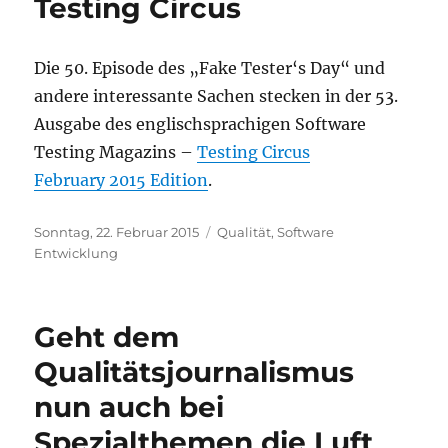
Testing Circus
Die 50. Episode des „Fake Tester‘s Day“ und
andere interessante Sachen stecken in der 53.
Ausgabe des englischsprachigen Software
Testing Magazins –
Testing Circus
February 2015 Edition
.
Veröffentlicht
Kategorien
Sonntag, 22. Februar 2015
Qualität
,
Software
am
Entwicklung
Geht dem
Qualitätsjournalismus
nun auch bei
Spezialthemen die Luft