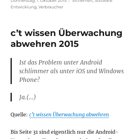
Veröffentlicht
Kategorien
Donnerstag, 1. Oktober 2015
Sicherheit
,
Software
am
Entwicklung
,
Verbraucher
c’t wissen Überwachung
abwehren 2015
Ist das Problem unter Android
schlimmer als unter iOS und Windows
Phone?
Ja.(…)
Quelle:
c’t wissen Überwachung abwehren
Bis Seite 31 sind eigentlich nur die Android-