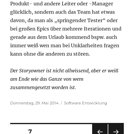
Produkt- und andere Leiter oder -Manager
glücklich, sondern auch das Team hat etwas
davon, da man als „springender Tester“ oder
bei großen Epics über mehrere Iterationen und
gerade aus dem Urlaub kommend bspw. auch
immer weiß wen man bei Unklarheiten fragen
kann ohne die anderen zu stören.
Der Storyowner ist nicht allwissend, aber er weiß
am Ende wie das Ganze von wem
zusammengesetzt worden ist.
Veröffentlicht
Kategorien
Donnerstag, 29. Mai 2014
Software Entwicklung
am
Seitennummerierung
SEITE
7