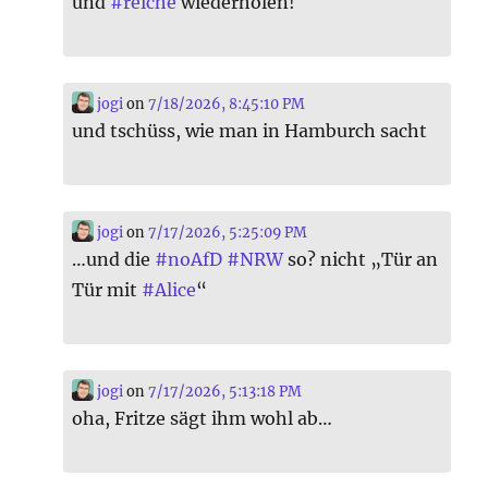
und
#
reiche
wiederholen!
jogi
on
7/18/2026, 8:45:10 PM
und tschüss, wie man in Hamburch sacht
jogi
on
7/17/2026, 5:25:09 PM
…und die
#
noAfD
#
NRW
so? nicht „Tür an
Tür mit
#
Alice
“
jogi
on
7/17/2026, 5:13:18 PM
oha, Fritze sägt ihm wohl ab…