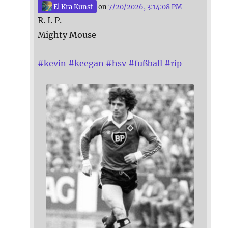
El Kra Kunst
on
7/20/2026, 3:14:08 PM
R. I. P.
Mighty Mouse
#
kevin
#
keegan
#
hsv
#
fußball
#
rip