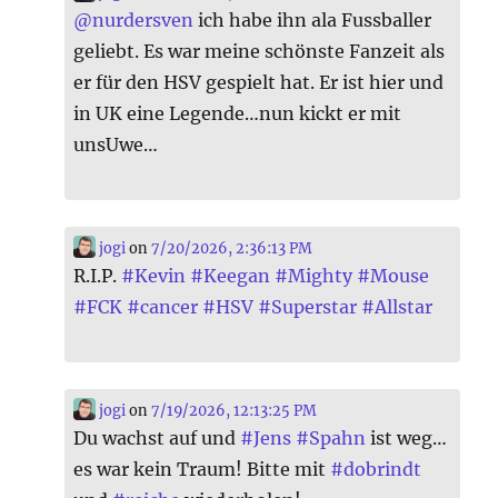
@
nurdersven
ich habe ihn ala Fussballer
geliebt. Es war meine schönste Fanzeit als
er für den HSV gespielt hat. Er ist hier und
in UK eine Legende…nun kickt er mit
unsUwe…
jogi
on
7/20/2026, 2:36:13 PM
R.I.P.
#
Kevin
#
Keegan
#
Mighty
#
Mouse
#
FCK
#
cancer
#
HSV
#
Superstar
#
Allstar
jogi
on
7/19/2026, 12:13:25 PM
Du wachst auf und
#
Jens
#
Spahn
ist weg…
es war kein Traum! Bitte mit
#
dobrindt