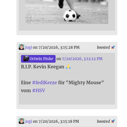
jogi
on 7/20/2026, 3:15:28 PM
boosted
Ortwin Pinke
on
7/20/2026, 3:12:12 PM
R.I.P. Kevin Keegan
Eine
#
fediKerze
für "Mighty Mouse"
vom
#
HSV
jogi
on 7/20/2026, 3:15:18 PM
boosted