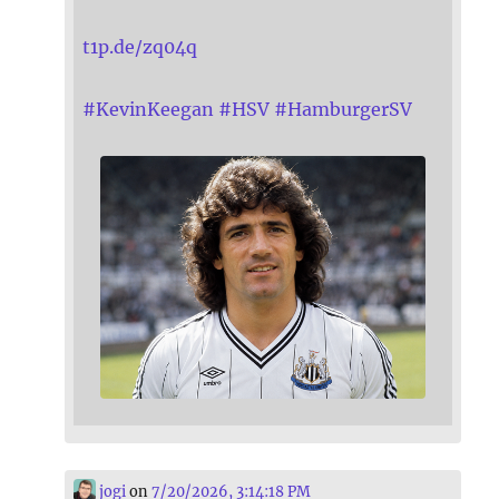
t1p.de/zq04q
#
KevinKeegan
#
HSV
#
HamburgerSV
jogi
on
7/20/2026, 3:14:18 PM