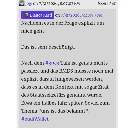
jogi
on 7/31/2026, 8:07:03 PM
boosted
Bianca Kastl
on
7/31/2026, 5:46:59 PM
Nachdem es in der Frage explizit um
mich geht:
Das ist sehr beschönigt.
Nach dem
#
39c3
Talk ist genau nichts
passiert und das BMDS musste noch mal
explizit darauf hingewiesen werden,
dass es in dem Kontext mit sogar Zitat
des Staatssekretärs genannt wurde.
Etwa ein halbes Jahr später. Soviel zum
Thema "uns ist das bekannt".
#
eudiWallet