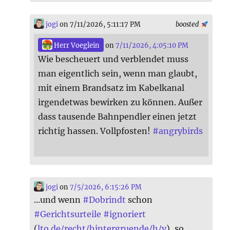
jogi
on 7/11/2026, 5:11:17 PM
boosted
Herr Voeglein
on
7/11/2026, 4:05:10 PM
Wie bescheuert und verblendet muss
man eigentlich sein, wenn man glaubt,
mit einem Brandsatz im Kabelkanal
irgendetwas bewirken zu können. Außer
dass tausende Bahnpendler einen jetzt
richtig hassen. Vollpfosten!
#
angrybirds
jogi
on
7/5/2026, 6:15:26 PM
...und wenn
#
Dobrindt
schon
#
Gerichtsurteile
#
ignoriert
(
lto.de/recht/hintergruende/h/v
), so