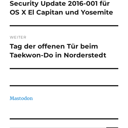
Security Update 2016-001 für
Vorheriger
Beitrag:
OS X El Capitan und Yosemite
WEITER
Tag der offenen Tür beim
Nächster
Beitrag:
Taekwon-Do in Norderstedt
Mastodon