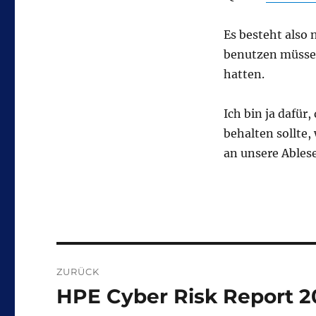
Es besteht also
benutzen müsse
hatten.
Ich bin ja dafür
behalten sollte
an unsere Ables
Beitragsnavigation
ZURÜCK
HPE Cyber Risk Report 2
Vorheriger
Beitrag: