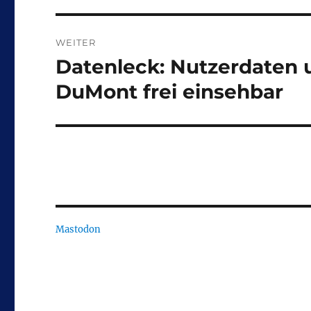
WEITER
Datenleck: Nutzerdaten 
Nächster
Beitrag:
DuMont frei einsehbar
Mastodon