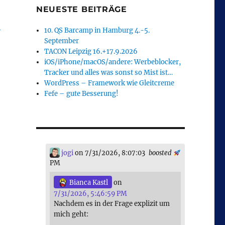
NEUESTE BEITRÄGE
e
10. QS Barcamp in Hamburg 4.-5.
September
TACON Leipzig 16.+17.9.2026
iOS/iPhone/macOS/andere: Werbeblocker,
Tracker und alles was sonst so Mist ist…
WordPress – Framework wie Gleitcreme
Fefe – gute Besserung!
jogi
on 7/31/2026, 8:07:03
boosted
PM
Bianca Kastl
on
7/31/2026, 5:46:59 PM
Nachdem es in der Frage explizit um
mich geht: