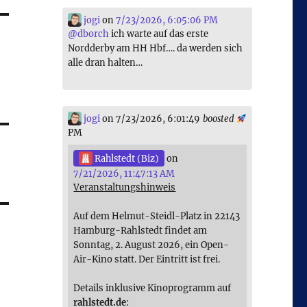
jogi
on
7/23/2026, 6:05:06 PM
@
dborch
ich warte auf das erste
Nordderby am HH Hbf…. da werden sich
alle dran halten…
jogi
on 7/23/2026, 6:01:49
boosted
PM
Rahlstedt (Biz)
on
7/21/2026, 11:47:13 AM
Veranstaltungshinweis
Auf dem Helmut-Steidl-Platz in 22143
Hamburg-Rahlstedt findet am
Sonntag, 2. August 2026, ein Open-
Air-Kino statt. Der Eintritt ist frei.
Details inklusive Kinoprogramm auf
rahlstedt.de
: