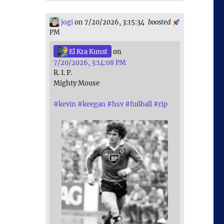
jogi
on 7/20/2026, 3:15:34
boosted
PM
El Kra Kunst
on
7/20/2026, 3:14:08 PM
R. I. P.
Mighty Mouse
#
kevin
#
keegan
#
hsv
#
fußball
#
rip