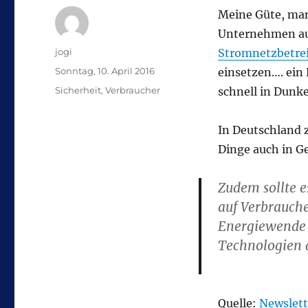
Meine Güte, manc
Unternehmen au
Autor
jogi
Stromnetzbetrei
Veröffentlicht
Sonntag, 10. April 2016
einsetzen…. ein 
am
Kategorien
Sicherheit
,
Verbraucher
schnell in Dunk
In Deutschland 
Dinge auch in G
Zudem sollte 
auf Verbrauch
Energiewende z
Technologien 
Quelle:
Newslett