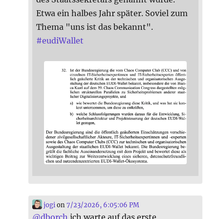
Etwa ein halbes Jahr später. Soviel zum
Thema "uns ist das bekannt".
#
eudiWallet
jogi
on
7/23/2026, 6:05:06 PM
@
dborch
ich warte auf das erste