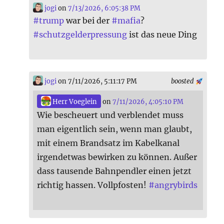
jogi
on
7/13/2026, 6:05:38 PM
#
trump
war bei der
#
mafia
?
#
schutzgelderpressung
ist das neue Ding
jogi
on 7/11/2026, 5:11:17 PM
boosted
Herr Voeglein
on
7/11/2026, 4:05:10 PM
Wie bescheuert und verblendet muss
man eigentlich sein, wenn man glaubt,
mit einem Brandsatz im Kabelkanal
irgendetwas bewirken zu können. Außer
dass tausende Bahnpendler einen jetzt
richtig hassen. Vollpfosten!
#
angrybirds