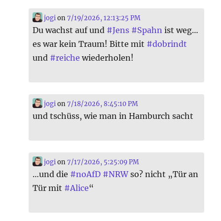
jogi
on
7/19/2026, 12:13:25 PM
Du wachst auf und
#
Jens
#
Spahn
ist weg…
es war kein Traum! Bitte mit
#
dobrindt
und
#
reiche
wiederholen!
jogi
on
7/18/2026, 8:45:10 PM
und tschüss, wie man in Hamburch sacht
jogi
on
7/17/2026, 5:25:09 PM
…und die
#
noAfD
#
NRW
so? nicht „Tür an
Tür mit
#
Alice
“