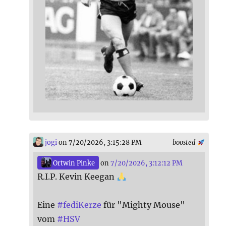
jogi
on 7/20/2026, 3:15:28 PM
boosted
Ortwin Pinke
on
7/20/2026, 3:12:12 PM
R.I.P. Kevin Keegan
Eine
#
fediKerze
für "Mighty Mouse"
vom
#
HSV