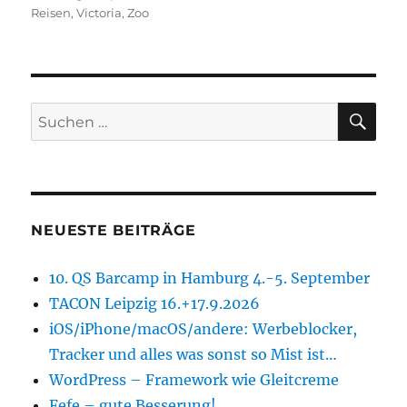
am
Reisen
,
Victoria
,
Zoo
SU
Suchen
nach:
NEUESTE BEITRÄGE
10. QS Barcamp in Hamburg 4.-5. September
TACON Leipzig 16.+17.9.2026
iOS/iPhone/macOS/andere: Werbeblocker,
Tracker und alles was sonst so Mist ist…
WordPress – Framework wie Gleitcreme
Fefe – gute Besserung!