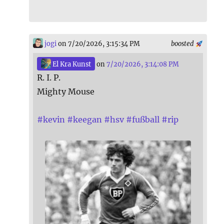
jogi
on 7/20/2026, 3:15:34 PM
boosted
El Kra Kunst
on
7/20/2026, 3:14:08 PM
R. I. P.
Mighty Mouse
#
kevin
#
keegan
#
hsv
#
fußball
#
rip